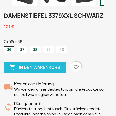
DAMENSTIEFEL 3379XXL SCHWARZ
101 €
Größe: 36
36
37
38
39
40

favorite_border
IN DEN WARENKORB
Kostenlose Lieferung
Wir werden unser Bestes tun, um die Produkte so
schnell wie möglich zu liefern.
Rückgabepolitik
Rückerstattung/Umtausch für zurückgesendete
Produkte innerhalb von 14 Tagen nach dem Kauf.