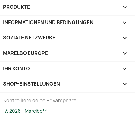
PRODUKTE

INFORMATIONEN UND BEDINGUNGEN

SOZIALE NETZWERKE

MARELBO EUROPE

IHR KONTO

SHOP-EINSTELLUNGEN
keyboard_arrow_down
Kontrolliere deine Privatsphäre
© 2026 - Marelbo™