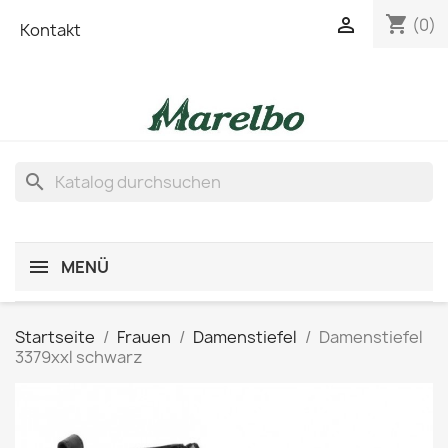
shopping_cart

(0)
Kontakt
search
MENÜ
Startseite
Frauen
Damenstiefel
Damenstiefel
3379xxl schwarz