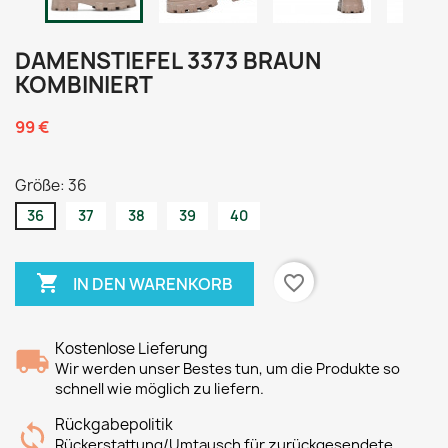
DAMENSTIEFEL 3373 BRAUN
KOMBINIERT
99 €
Größe: 36
36
37
38
39
40

favorite_border
IN DEN WARENKORB
Kostenlose Lieferung
Wir werden unser Bestes tun, um die Produkte so
schnell wie möglich zu liefern.
Rückgabepolitik
Rückerstattung/Umtausch für zurückgesendete