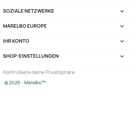
SOZIALE NETZWERKE

MARELBO EUROPE

IHR KONTO

SHOP-EINSTELLUNGEN
keyboard_arrow_down
Kontrolliere deine Privatsphäre
© 2026 - Marelbo™