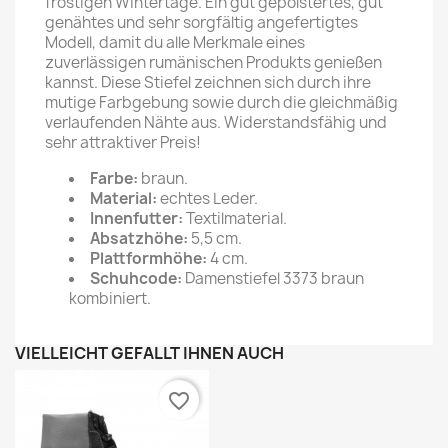
frostigen Wintertage. Ein gut gepolstertes, gut
genähtes und sehr sorgfältig angefertigtes
Modell, damit du alle Merkmale eines
zuverlässigen rumänischen Produkts genießen
kannst. Diese Stiefel zeichnen sich durch ihre
mutige Farbgebung sowie durch die gleichmäßig
verlaufenden Nähte aus. Widerstandsfähig und
sehr attraktiver Preis!
Farbe:
braun.
Material:
echtes Leder.
Innenfutter:
Textilmaterial.
Absatzhöhe:
5,5 cm.
Plattformhöhe:
4 cm.
Schuhcode:
Damenstiefel 3373 braun
kombiniert.
VIELLEICHT GEFÄLLT IHNEN AUCH
favorite_border