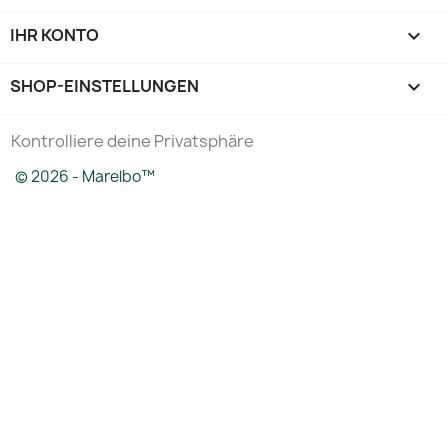
IHR KONTO

SHOP-EINSTELLUNGEN
keyboard_arrow_down
Kontrolliere deine Privatsphäre
© 2026 - Marelbo™