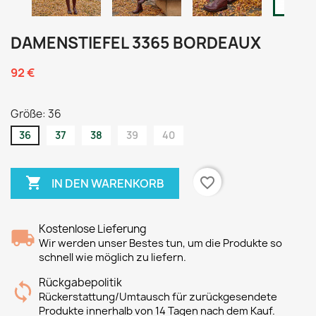
DAMENSTIEFEL 3365 BORDEAUX
92 €
Größe: 36
36
37
38
39
40

favorite_border
IN DEN WARENKORB
Kostenlose Lieferung
Wir werden unser Bestes tun, um die Produkte so
schnell wie möglich zu liefern.
Rückgabepolitik
Rückerstattung/Umtausch für zurückgesendete
Produkte innerhalb von 14 Tagen nach dem Kauf.