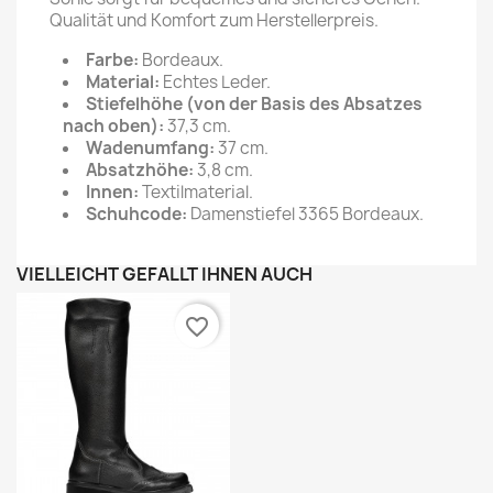
Qualität und Komfort zum Herstellerpreis.
Farbe:
Bordeaux.
Material:
Echtes Leder.
Stiefelhöhe (von der Basis des Absatzes
nach oben):
37,3 cm.
Wadenumfang:
37 cm.
Absatzhöhe:
3,8 cm.
Innen:
Textilmaterial.
Schuhcode:
Damenstiefel 3365 Bordeaux.
VIELLEICHT GEFÄLLT IHNEN AUCH
favorite_border