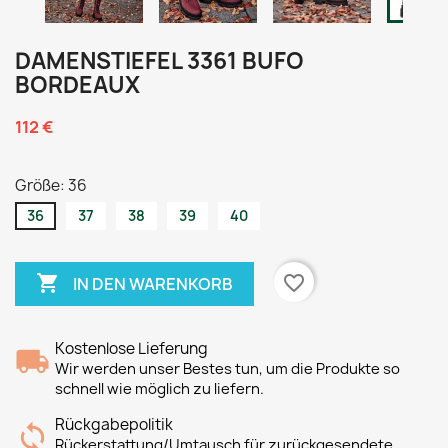
DAMENSTIEFEL 3361 BUFO
BORDEAUX
112 €
Größe: 36
36
37
38
39
40

favorite_border
IN DEN WARENKORB
Kostenlose Lieferung
Wir werden unser Bestes tun, um die Produkte so
schnell wie möglich zu liefern.
Rückgabepolitik
Rückerstattung/Umtausch für zurückgesendete