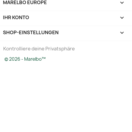
MARELBO EUROPE

IHR KONTO

SHOP-EINSTELLUNGEN
keyboard_arrow_down
Kontrolliere deine Privatsphäre
© 2026 - Marelbo™