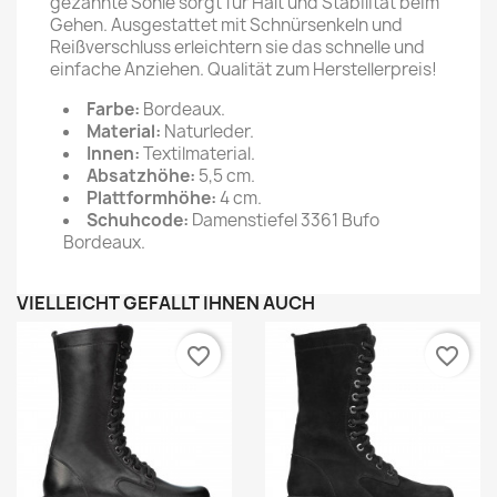
gezahnte Sohle sorgt für Halt und Stabilität beim
Gehen. Ausgestattet mit Schnürsenkeln und
Reißverschluss erleichtern sie das schnelle und
einfache Anziehen. Qualität zum Herstellerpreis!
Farbe:
Bordeaux.
Material:
Naturleder.
Innen:
Textilmaterial.
Absatzhöhe:
5,5 cm.
Plattformhöhe:
4 cm.
Schuhcode:
Damenstiefel 3361 Bufo
Bordeaux.
VIELLEICHT GEFÄLLT IHNEN AUCH
favorite_border
favorite_border