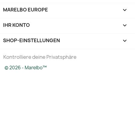
MARELBO EUROPE

IHR KONTO

SHOP-EINSTELLUNGEN
keyboard_arrow_down
Kontrolliere deine Privatsphäre
© 2026 - Marelbo™