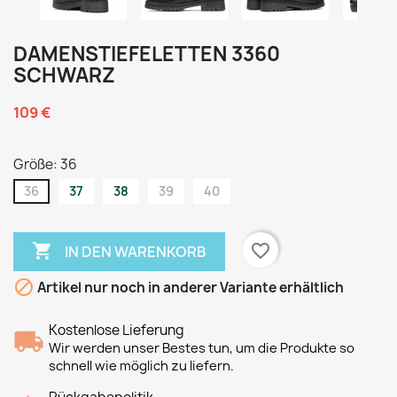
DAMENSTIEFELETTEN 3360
SCHWARZ
109 €
Größe: 36
36
37
38
39
40

favorite_border
IN DEN WARENKORB

Artikel nur noch in anderer Variante erhältlich
Kostenlose Lieferung
Wir werden unser Bestes tun, um die Produkte so
schnell wie möglich zu liefern.