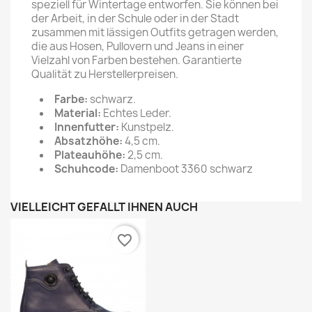
speziell für Wintertage entworfen. Sie können bei
der Arbeit, in der Schule oder in der Stadt
zusammen mit lässigen Outfits getragen werden,
die aus Hosen, Pullovern und Jeans in einer
Vielzahl von Farben bestehen. Garantierte
Qualität zu Herstellerpreisen.
Farbe:
schwarz.
Material:
Echtes Leder.
Innenfutter:
Kunstpelz.
Absatzhöhe:
4,5 cm.
Plateauhöhe:
2,5 cm.
Schuhcode:
Damenboot 3360 schwarz
VIELLEICHT GEFÄLLT IHNEN AUCH
favorite_border