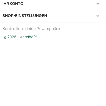
IHR KONTO

SHOP-EINSTELLUNGEN
keyboard_arrow_down
Kontrolliere deine Privatsphäre
© 2026 - Marelbo™