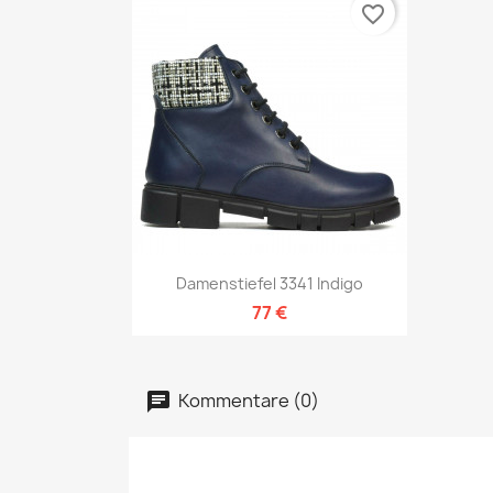
favorite_border
Vorschau

Damenstiefel 3341 Indigo
77 €
Kommentare (0)