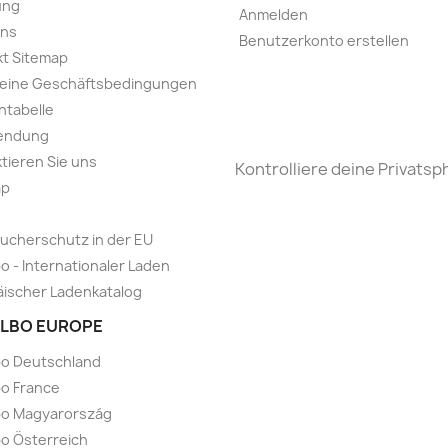
ung
Anmelden
uns
Benutzerkonto erstellen
t Sitemap
meine Geschäftsbedingungen
ntabelle
endung
tieren Sie uns
Kontrolliere deine Privatsp
ap
ucherschutz in der EU
o - Internationaler Laden
ischer Ladenkatalog
LBO EUROPE
bo Deutschland
o France
bo Magyarország
o Österreich