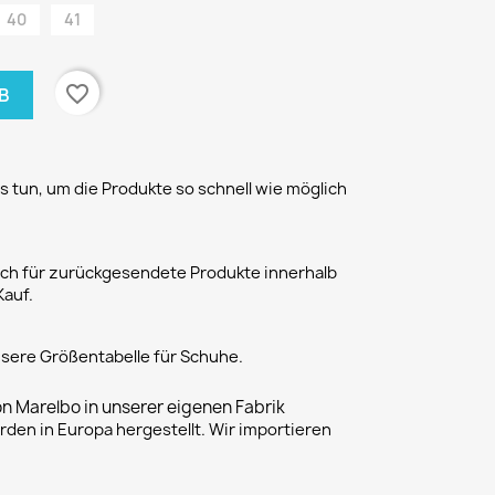
40
41
favorite_border
B
 tun, um die Produkte so schnell wie möglich
h für zurückgesendete Produkte innerhalb
Kauf.
unsere Größentabelle für Schuhe.
on Marelbo in unserer eigenen Fabrik
rden in Europa hergestellt. Wir importieren