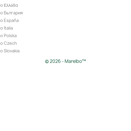
o Ελλάδα
bo България
bo España
 Italia
o Polska
bo Czech
o Slovakia
© 2026 - Marelbo™