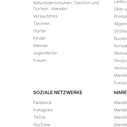
Liefer
Naturlederschuhen, Taschen und
Gürteln - Marelbo
Über 
Verkaufshits
Produk
Taschen
Allge
Gürtel
Größe
Kinder
Rücks
Männer
Kontak
Jugendliche
Sitem
Frauen
Shops
Verbra
Marelb
Europä
SOZIALE NETZWERKE
MARE
Facebook
Marel
Instagram
Marelb
TikTok
Marel
YouTube
Marelb