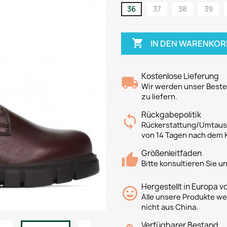
36
37
38
39

IN DEN WARENKOR
Kostenlose Lieferung
Wir werden unser Bestes
zu liefern.
Rückgabepolitik
Rückerstattung/Umtausc
von 14 Tagen nach dem 
Größenleitfaden
Bitte konsultieren Sie 
Hergestellt in Europa v
Alle unsere Produkte we
nicht aus China.
Verfügbarer Bestand