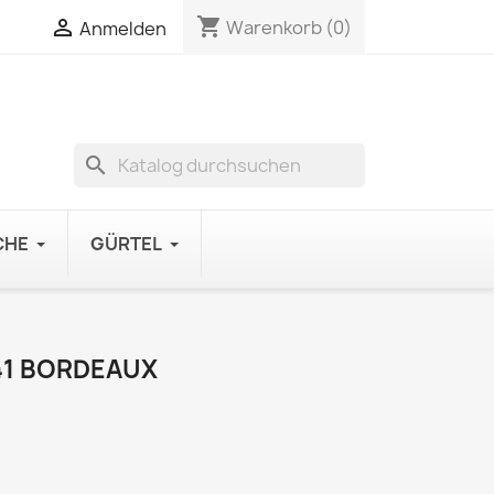
shopping_cart

Warenkorb
(0)
Anmelden
search
CHE
GÜRTEL
41 BORDEAUX