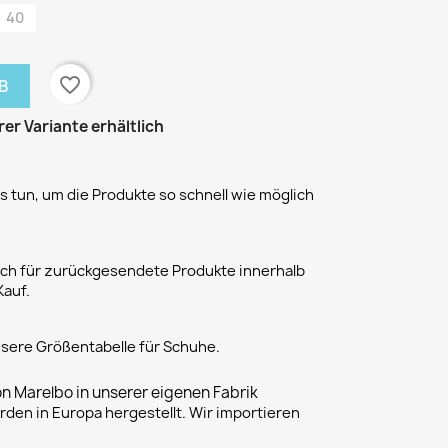
40
favorite_border
B
rer Variante erhältlich
 tun, um die Produkte so schnell wie möglich
h für zurückgesendete Produkte innerhalb
Kauf.
unsere Größentabelle für Schuhe.
on Marelbo in unserer eigenen Fabrik
rden in Europa hergestellt. Wir importieren