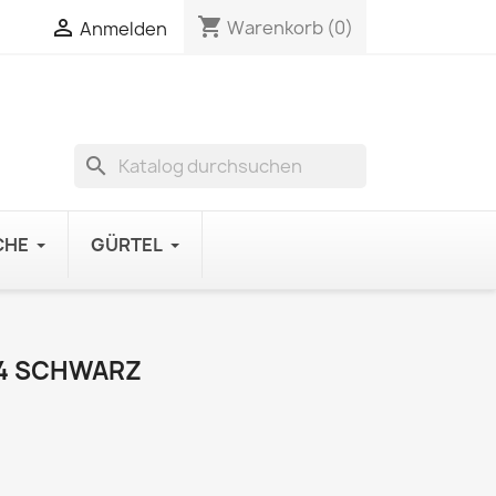
shopping_cart

Warenkorb
(0)
Anmelden
search
CHE
GÜRTEL
74 SCHWARZ