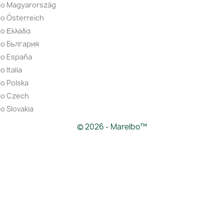
bo Magyarország
o Österreich
o Ελλάδα
bo България
bo España
 Italia
o Polska
bo Czech
o Slovakia
© 2026 - Marelbo™