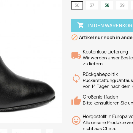
36
37
38
39

IN DEN WARENKOR

Artikel nur noch in ande
Kostenlose Lieferung
Wir werden unser Bestes
zu liefern.
Rückgabepolitik
Rückerstattung/Umtausc
von 14 Tagen nach dem 
Größenleitfaden
Bitte konsultieren Sie 
Hergestellt in Europa v
Alle unsere Produkte we
nicht aus China.