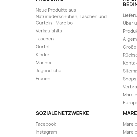
BEDI
Neue Produkte aus
Liefer
Naturlederschuhen, Taschen und
Gürteln - Marelbo
Über 
Verkaufshits
Produk
Taschen
Allge
Gürtel
Größe
Kinder
Rücks
Männer
Kontak
Jugendliche
Sitem
Frauen
Shops
Verbra
Marelb
Europä
SOZIALE NETZWERKE
MARE
Facebook
Marel
Instagram
Marelb