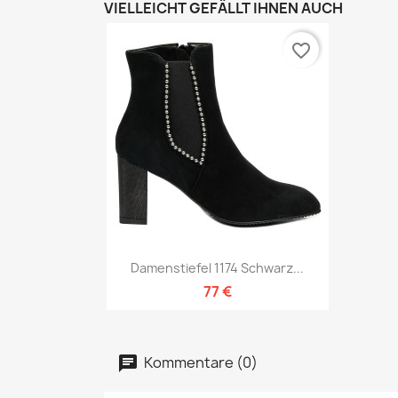
VIELLEICHT GEFÄLLT IHNEN AUCH
favorite_border
Vorschau

Damenstiefel 1174 Schwarz...
77 €
Kommentare (0)