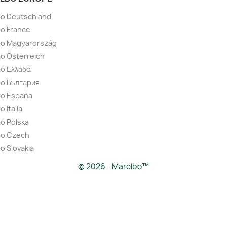
bo Deutschland
o France
bo Magyarország
o Österreich
o Ελλάδα
bo България
bo España
 Italia
o Polska
bo Czech
o Slovakia
© 2026 - Marelbo™