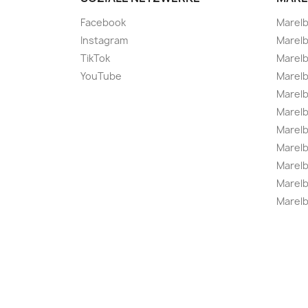
Facebook
Marel
Instagram
Marelb
TikTok
Marel
YouTube
Marelb
Marelb
Marel
Marel
Marelbo
Marelb
Marel
Marelb