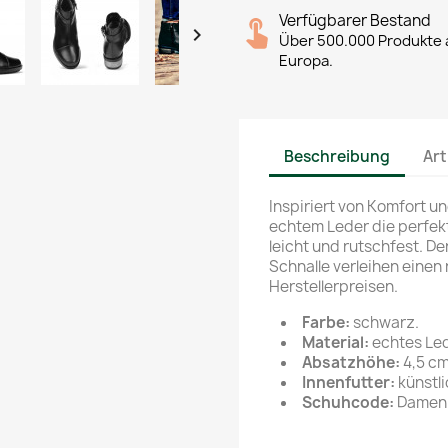
Verfügbarer Bestand

Über 500.000 Produkte a
Europa.
Beschreibung
Art
Inspiriert von Komfort un
echtem Leder die perfekte
leicht und rutschfest. De
Schnalle verleihen einen 
Herstellerpreisen.
Farbe:
schwarz.
Material:
echtes Led
Absatzhöhe:
4,5 cm
Innenfutter:
künstli
Schuhcode:
Damen S