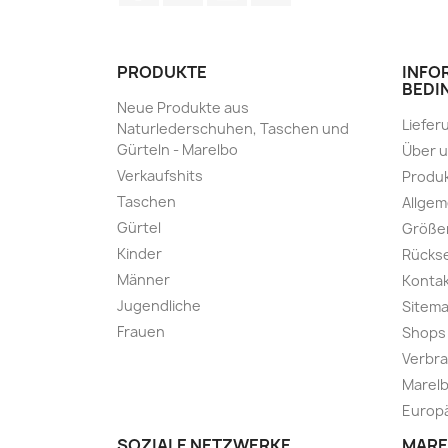
PRODUKTE
INFO
BEDI
Neue Produkte aus
Liefer
Naturlederschuhen, Taschen und
Gürteln - Marelbo
Über 
Verkaufshits
Produk
Taschen
Allge
Gürtel
Größe
Kinder
Rücks
Männer
Kontak
Jugendliche
Sitem
Frauen
Shops
Verbra
Marelb
Europä
SOZIALE NETZWERKE
MARE