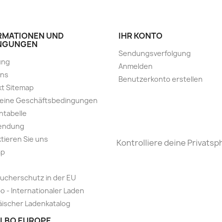
RMATIONEN UND
IHR KONTO
NGUNGEN
Sendungsverfolgung
ung
Anmelden
uns
Benutzerkonto erstellen
t Sitemap
meine Geschäftsbedingungen
ntabelle
endung
tieren Sie uns
Kontrolliere deine Privatsp
ap
ucherschutz in der EU
o - Internationaler Laden
ischer Ladenkatalog
LBO EUROPE