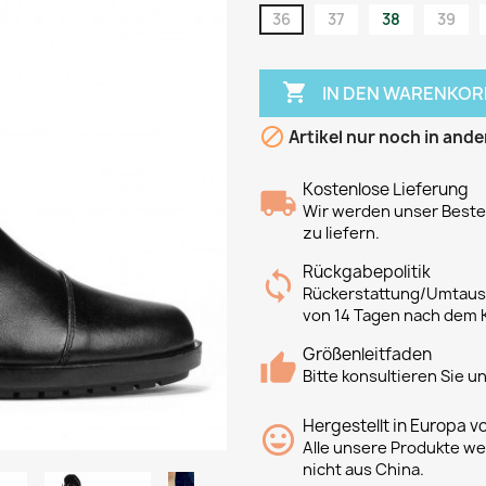
36
37
38
39

IN DEN WARENKOR

Artikel nur noch in ande
Kostenlose Lieferung
Wir werden unser Bestes
zu liefern.
Rückgabepolitik
Rückerstattung/Umtausc
von 14 Tagen nach dem 
Größenleitfaden
Bitte konsultieren Sie 
Hergestellt in Europa v
Alle unsere Produkte we
nicht aus China.