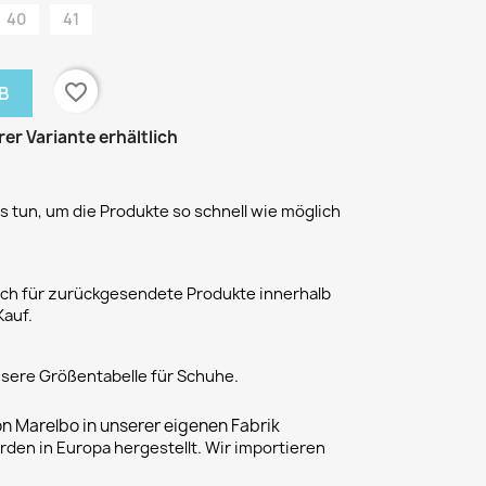
40
41
favorite_border
B
rer Variante erhältlich
 tun, um die Produkte so schnell wie möglich
h für zurückgesendete Produkte innerhalb
Kauf.
unsere Größentabelle für Schuhe.
on Marelbo in unserer eigenen Fabrik
rden in Europa hergestellt. Wir importieren