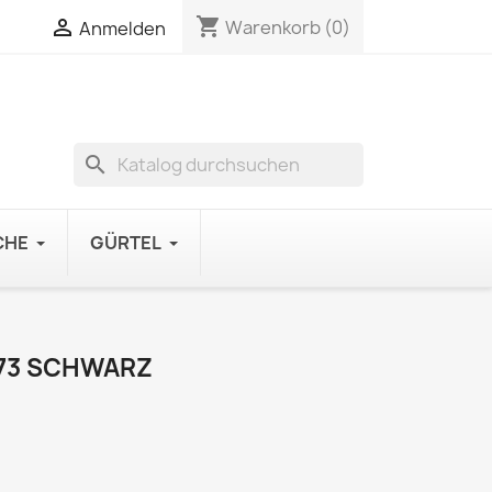
shopping_cart

Warenkorb
(0)
Anmelden
search
CHE
GÜRTEL
73 SCHWARZ