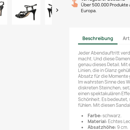
Über 500.000 Produkte a

Europa.
Beschreibung
Art
Jeder Abendauftritt verd
macht. Und diese Damen
genau dieses Detail. Mit 
Linien, die in Glanz gehü
Absatz für die Momente 
Im wahrsten Sinne des Wo
diskreten Steinchen, set
einen spektakulären Effe
Schönheit. Es bedeutet, 
fühlen. Mit diesen Sanda
Farbe:
schwarz.
Material:
Echtes Led
Absatzhöhe:
9 cm.