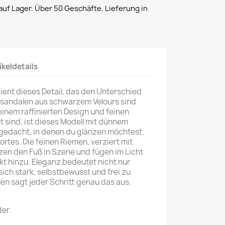
uf Lager. Über 50 Geschäfte. Lieferung in
ikeldetails
ient dieses Detail, das den Unterschied
sandalen aus schwarzem Velours sind
einem raffinierten Design und feinen
llt sind, ist dieses Modell mit dünnem
gedacht, in denen du glänzen möchtest.
rtes. Die feinen Riemen, verziert mit
zen den Fuß in Szene und fügen im Licht
kt hinzu. Eleganz bedeutet nicht nur
sich stark, selbstbewusst und frei zu
len sagt jeder Schritt genau das aus.
er.