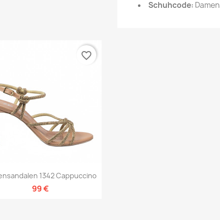
Schuhcode:
Damens
favorite_border
Vorschau

nsandalen 1342 Cappuccino
99 €