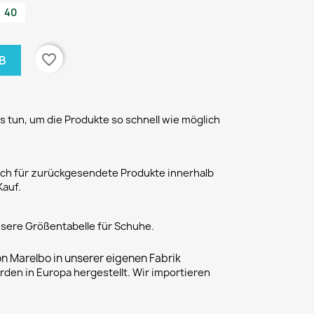
40
favorite_border
B
 tun, um die Produkte so schnell wie möglich
h für zurückgesendete Produkte innerhalb
Kauf.
unsere Größentabelle für Schuhe.
on Marelbo in unserer eigenen Fabrik
rden in Europa hergestellt. Wir importieren