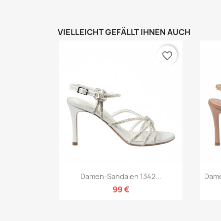
VIELLEICHT GEFÄLLT IHNEN AUCH
favorite_border
Vorschau

Damen-Sandalen 1342...
Dame
99 €