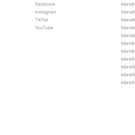
Facebook
Marel
Instagram
Marelb
TikTok
Marel
YouTube
Marelb
Marelb
Marel
Marel
Marelbo
Marelb
Marel
Marelb