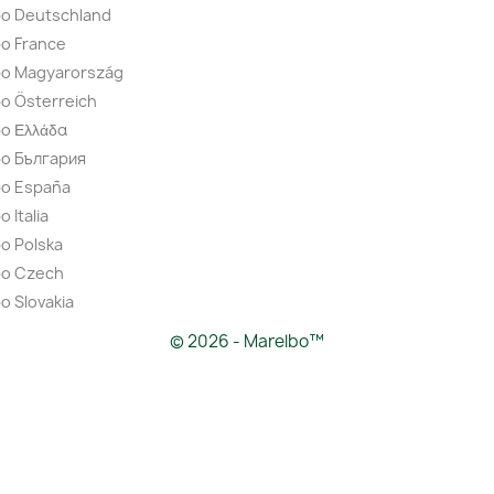
bo Deutschland
o France
bo Magyarország
o Österreich
o Ελλάδα
bo България
bo España
 Italia
o Polska
bo Czech
o Slovakia
© 2026 - Marelbo™