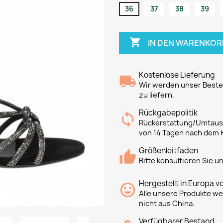
36
37
38
39

IN DEN WARENKOR
Kostenlose Lieferung
Wir werden unser Bestes
zu liefern.
Rückgabepolitik
Rückerstattung/Umtausc
von 14 Tagen nach dem 
Größenleitfaden
Bitte konsultieren Sie 
Hergestellt in Europa v
Alle unsere Produkte we
nicht aus China.
Verfügbarer Bestand