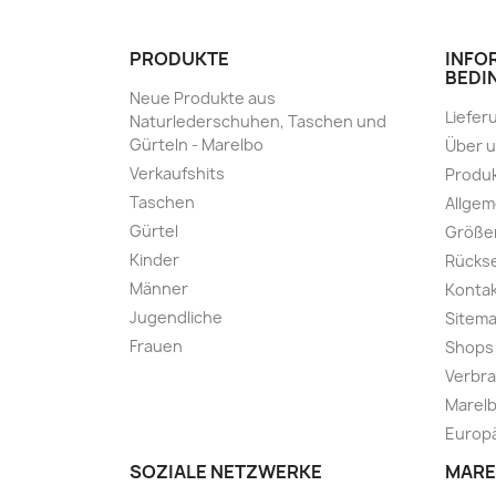
PRODUKTE
INFO
BEDI
Neue Produkte aus
Liefer
Naturlederschuhen, Taschen und
Gürteln - Marelbo
Über 
Verkaufshits
Produk
Taschen
Allge
Gürtel
Größe
Kinder
Rücks
Männer
Kontak
Jugendliche
Sitem
Frauen
Shops
Verbra
Marelb
Europä
SOZIALE NETZWERKE
MARE