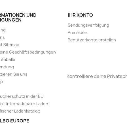
RMATIONEN UND
IHR KONTO
NGUNGEN
Sendungsverfolgung
ung
Anmelden
uns
Benutzerkonto erstellen
t Sitemap
meine Geschäftsbedingungen
ntabelle
endung
tieren Sie uns
Kontrolliere deine Privatsp
ap
ucherschutz in der EU
o - Internationaler Laden
ischer Ladenkatalog
LBO EUROPE