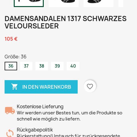
DAMENSANDALEN 1317 SCHWARZES
VELOURSLEDER
105 €
Größe: 36
36
37
38
39
40

favorite_border
IN DEN WARENKORB
Kostenlose Lieferung
Wir werden unser Bestes tun, um die Produkte so
schnell wie möglich zu liefern.
Rückgabepolitik
Rückerstattung/Umtausch für zurückgesendete