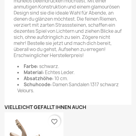
mühelos beeindrucken möchtest. Mit einer
anmutigen Konstruktion und einem glamourösen
Design sind sie die ideale Wahl für Abende, an
denen du glänzen möchtest. Die feinen Riemen,
verziert mit zarten Strasssteinen, schaffen ein
dezentes Spiel von Lichtern und ziehen Blicke auf
sich, ohne aufdringlich zu sein. Zögere nicht
mehr! Bestelle sie jetzt und mach dich bereit,
überall wo du gehst, Aufsehen zu erregen!
Erschwinglicher Herstellerpreis!
Farbe:
schwarz.
Material:
Echtes Leder.
Absatzhöhe:
10 cm.
Schuhcode:
Damen Sandalen 1317 schwarz
Velours.
VIELLEICHT GEFÄLLT IHNEN AUCH
favorite_border