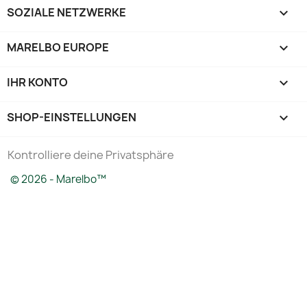
SOZIALE NETZWERKE

MARELBO EUROPE

IHR KONTO

SHOP-EINSTELLUNGEN
keyboard_arrow_down
Kontrolliere deine Privatsphäre
© 2026 - Marelbo™