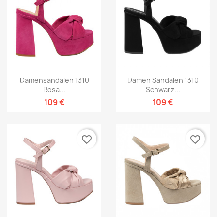
Damensandalen 1310
Damen Sandalen 1310
Rosa...
Schwarz...
109 €
109 €
favorite_border
favorite_border