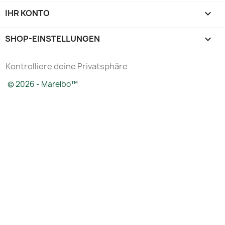
IHR KONTO

SHOP-EINSTELLUNGEN
keyboard_arrow_down
Kontrolliere deine Privatsphäre
© 2026 - Marelbo™