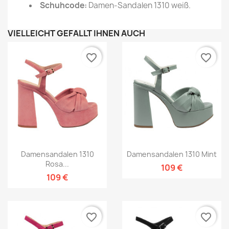
Schuhcode:
Damen-Sandalen 1310 weiß.
VIELLEICHT GEFÄLLT IHNEN AUCH
favorite_border
favorite_border
Damensandalen 1310
Damensandalen 1310 Mint
Rosa...
109 €
109 €
favorite_border
favorite_border