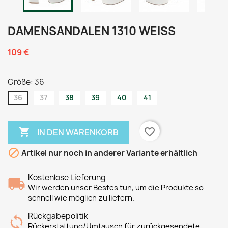
DAMENSANDALEN 1310 WEISS
109 €
Größe: 36
36
37
38
39
40
41

favorite_border
IN DEN WARENKORB

Artikel nur noch in anderer Variante erhältlich
Kostenlose Lieferung
Wir werden unser Bestes tun, um die Produkte so
schnell wie möglich zu liefern.
Rückgabepolitik
Rückerstattung/Umtausch für zurückgesendete