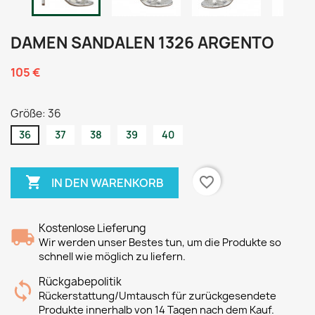
DAMEN SANDALEN 1326 ARGENTO
105 €
Größe: 36
36
37
38
39
40

favorite_border
IN DEN WARENKORB
Kostenlose Lieferung
Wir werden unser Bestes tun, um die Produkte so
schnell wie möglich zu liefern.
Rückgabepolitik
Rückerstattung/Umtausch für zurückgesendete
Produkte innerhalb von 14 Tagen nach dem Kauf.