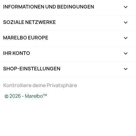
INFORMATIONEN UND BEDINGUNGEN

SOZIALE NETZWERKE

MARELBO EUROPE

IHR KONTO

SHOP-EINSTELLUNGEN
keyboard_arrow_down
Kontrolliere deine Privatsphäre
© 2026 - Marelbo™