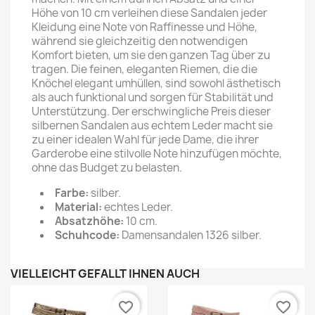
Höhe von 10 cm verleihen diese Sandalen jeder
Kleidung eine Note von Raffinesse und Höhe,
während sie gleichzeitig den notwendigen
Komfort bieten, um sie den ganzen Tag über zu
tragen. Die feinen, eleganten Riemen, die die
Knöchel elegant umhüllen, sind sowohl ästhetisch
als auch funktional und sorgen für Stabilität und
Unterstützung. Der erschwingliche Preis dieser
silbernen Sandalen aus echtem Leder macht sie
zu einer idealen Wahl für jede Dame, die ihrer
Garderobe eine stilvolle Note hinzufügen möchte,
ohne das Budget zu belasten.
Farbe:
silber.
Material:
echtes Leder.
Absatzhöhe:
10 cm.
Schuhcode:
Damensandalen 1326 silber.
VIELLEICHT GEFÄLLT IHNEN AUCH
favorite_border
favorite_border