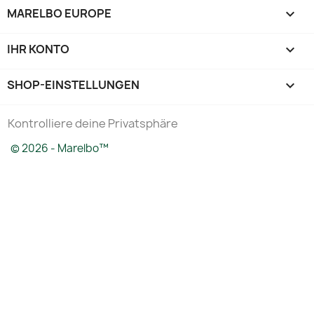
MARELBO EUROPE

IHR KONTO

SHOP-EINSTELLUNGEN
keyboard_arrow_down
Kontrolliere deine Privatsphäre
© 2026 - Marelbo™