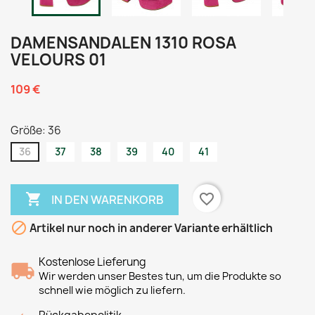
DAMENSANDALEN 1310 ROSA
VELOURS 01
109 €
Größe: 36
36
37
38
39
40
41

favorite_border
IN DEN WARENKORB

Artikel nur noch in anderer Variante erhältlich
Kostenlose Lieferung
Wir werden unser Bestes tun, um die Produkte so
schnell wie möglich zu liefern.