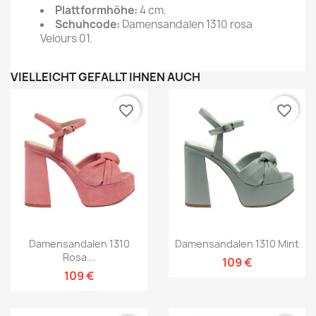
Plattformhöhe:
4
cm.
Schuhcode:
Damensandalen 1310 rosa
Velours 01.
VIELLEICHT GEFÄLLT IHNEN AUCH
favorite_border
favorite_border
Damensandalen 1310
Damensandalen 1310 Mint
Rosa...
109 €
109 €