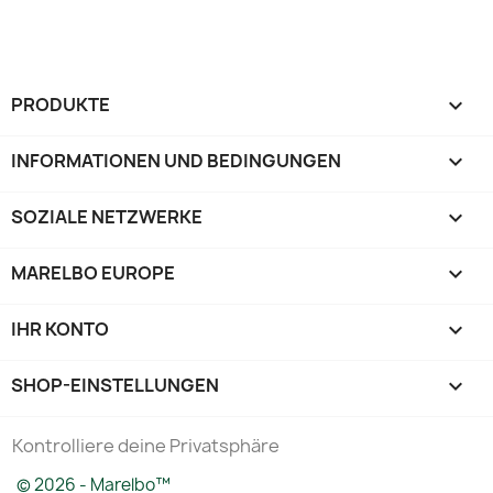
PRODUKTE

INFORMATIONEN UND BEDINGUNGEN

SOZIALE NETZWERKE

MARELBO EUROPE

IHR KONTO

SHOP-EINSTELLUNGEN
keyboard_arrow_down
Kontrolliere deine Privatsphäre
© 2026 - Marelbo™