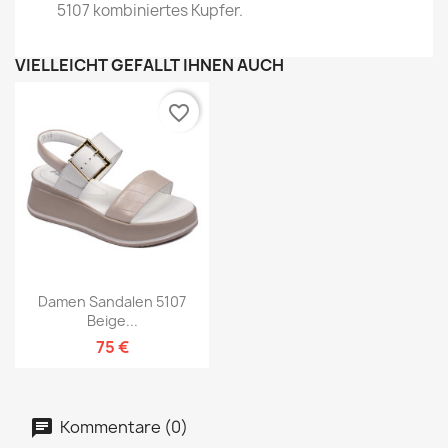
5107 kombiniertes Kupfer.
VIELLEICHT GEFÄLLT IHNEN AUCH
favorite_border
Damen Sandalen 5107
Beige...
75 €
Kommentare (0)