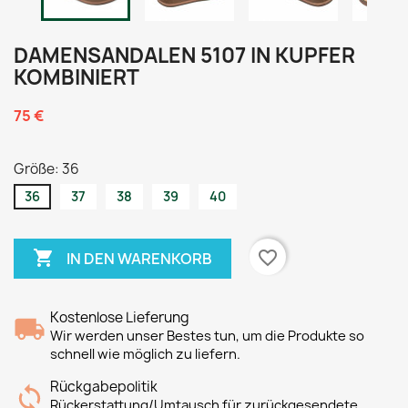
DAMENSANDALEN 5107 IN KUPFER
KOMBINIERT
75 €
Größe: 36
36
37
38
39
40

favorite_border
IN DEN WARENKORB
Kostenlose Lieferung
Wir werden unser Bestes tun, um die Produkte so
schnell wie möglich zu liefern.
Rückgabepolitik
Rückerstattung/Umtausch für zurückgesendete