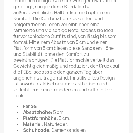
modernes Design. Aus hochwertigem Naturleder
gefertigt, sorgen diese Sandalen für
außergewöhnliche Haltbarkeit und optimalen
Komfort. Die Kombination aus kupfer- und
beigefarbenen Tönen verleiht ihnen eine
raffinierte und vielseitige Note, sodass sie ideal
für verschiedene Outfits sind, von lässig bis semi-
formal. Mit einem Absatz von 5 cm und einer
Plattform von 3 cm bieten diese Sandalen Höhe
und Stabilität, ohne den Komfort zu
beeinträchtigen. Die Plattformsohle verteilt das
Gewicht gleichmäßig und reduziert den Druck auf
die Füße, sodass sie den ganzen Tag über
angenehm zu tragen sind. Ihr stilisiertes Design
ist sowohl praktisch als auch ästhetisch und
verleiht Ihnen einen modernen und raffinierten
Look.
Farbe:
Absatzhöhe:
5 cm
.
Plattformhöhe:
3 cm.
Material:
Naturleder.
Schuhcode:
Damensandalen