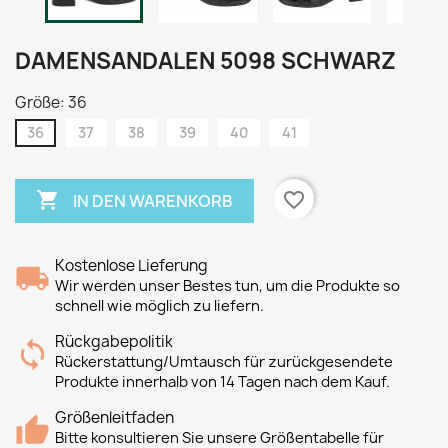
DAMENSANDALEN 5098 SCHWARZ
Größe: 36
36
37
38
39
40
41

favorite_border
IN DEN WARENKORB
Kostenlose Lieferung
Wir werden unser Bestes tun, um die Produkte so
schnell wie möglich zu liefern.
Rückgabepolitik
Rückerstattung/Umtausch für zurückgesendete
Produkte innerhalb von 14 Tagen nach dem Kauf.
Größenleitfaden
Bitte konsultieren Sie unsere Größentabelle für