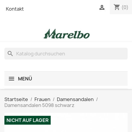
shopping_cart

(0)
Kontakt
search
MENÜ
Startseite
Frauen
Damensandalen
Damensandalen 5098 schwarz
NICHT AUF LAGER