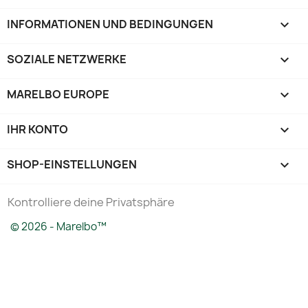
INFORMATIONEN UND BEDINGUNGEN

SOZIALE NETZWERKE

MARELBO EUROPE

IHR KONTO

SHOP-EINSTELLUNGEN
keyboard_arrow_down
Kontrolliere deine Privatsphäre
© 2026 - Marelbo™