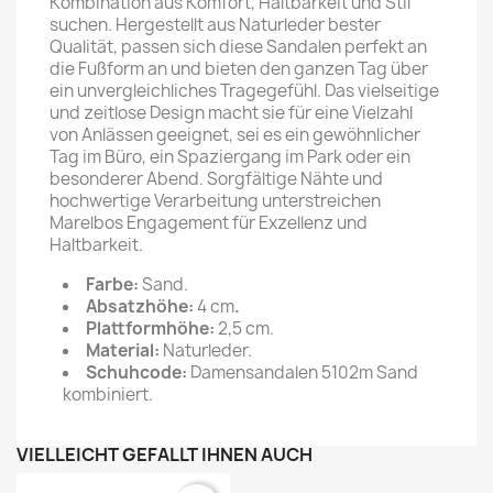
Kombination aus Komfort, Haltbarkeit und Stil
suchen. Hergestellt aus Naturleder bester
Qualität, passen sich diese Sandalen perfekt an
die Fußform an und bieten den ganzen Tag über
ein unvergleichliches Tragegefühl. Das vielseitige
und zeitlose Design macht sie für eine Vielzahl
von Anlässen geeignet, sei es ein gewöhnlicher
Tag im Büro, ein Spaziergang im Park oder ein
besonderer Abend. Sorgfältige Nähte und
hochwertige Verarbeitung unterstreichen
Marelbos Engagement für Exzellenz und
Haltbarkeit.
Farbe:
Sand.
Absatzhöhe:
4 cm
.
Plattformhöhe:
2,5 cm.
Material:
Naturleder.
Schuhcode:
Damensandalen 5102m Sand
kombiniert.
VIELLEICHT GEFÄLLT IHNEN AUCH