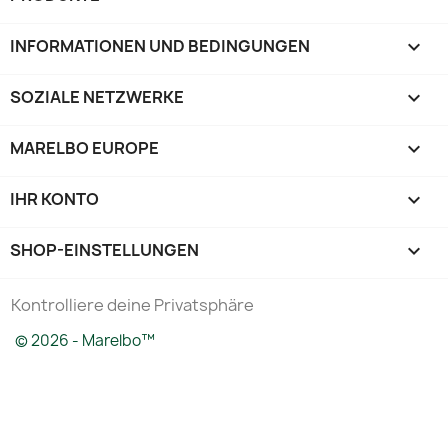
INFORMATIONEN UND BEDINGUNGEN

SOZIALE NETZWERKE

MARELBO EUROPE

IHR KONTO

SHOP-EINSTELLUNGEN
keyboard_arrow_down
Kontrolliere deine Privatsphäre
© 2026 - Marelbo™