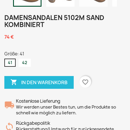
DAMENSANDALEN 5102M SAND
KOMBINIERT
74 €
Größe: 41
41
42

favorite_border
IN DEN WARENKORB
Kostenlose Lieferung
Wir werden unser Bestes tun, um die Produkte so
schnell wie möglich zu liefern.
Rückgabepolitik
Rückerstattung/Umtausch für zurückgesendete