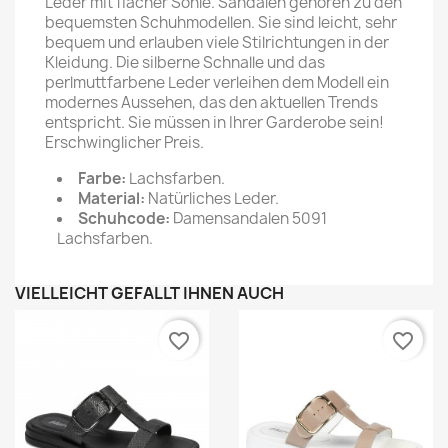
Leder mit flacher Sohle. Sandalen gehören zu den
bequemsten Schuhmodellen. Sie sind leicht, sehr
bequem und erlauben viele Stilrichtungen in der
Kleidung. Die silberne Schnalle und das
perlmuttfarbene Leder verleihen dem Modell ein
modernes Aussehen, das den aktuellen Trends
entspricht. Sie müssen in Ihrer Garderobe sein!
Erschwinglicher Preis.
Farbe:
Lachsfarben.
Material:
Natürliches Leder.
Schuhcode:
Damensandalen 5091
Lachsfarben.
VIELLEICHT GEFÄLLT IHNEN AUCH
favorite_border
favorite_border