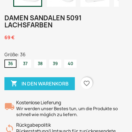
DAMEN SANDALEN 5091
LACHSFARBEN
69 €
Größe: 36
36
37
38
39
40

favorite_border
IN DEN WARENKORB
Kostenlose Lieferung
Wir werden unser Bestes tun, um die Produkte so
schnell wie möglich zu liefern.
Rückgabepolitik
Rückerstattung/Umtausch für zurückgesendete