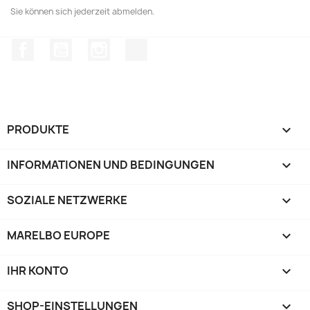
Sie können sich jederzeit abmelden.
Facebook
YouTube
Instagram
TikTok
PRODUKTE

INFORMATIONEN UND BEDINGUNGEN

SOZIALE NETZWERKE

MARELBO EUROPE

IHR KONTO

SHOP-EINSTELLUNGEN
keyboard_arrow_down