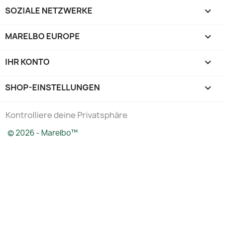
SOZIALE NETZWERKE

MARELBO EUROPE

IHR KONTO

SHOP-EINSTELLUNGEN
keyboard_arrow_down
Kontrolliere deine Privatsphäre
© 2026 - Marelbo™