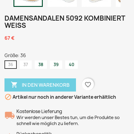
DAMENSANDALEN 5092 KOMBINIERT
WEISS
67 €
Größe: 36
36
37
38
39
40

favorite_border
IN DEN WARENKORB

Artikel nur noch in anderer Variante erhältlich
Kostenlose Lieferung
Wir werden unser Bestes tun, um die Produkte so
schnell wie möglich zu liefern.