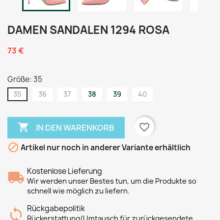
DAMEN SANDALEN 1294 ROSA
73 €
Größe: 35
35
36
37
38
39
40

favorite_border
IN DEN WARENKORB

Artikel nur noch in anderer Variante erhältlich
Kostenlose Lieferung
Wir werden unser Bestes tun, um die Produkte so
schnell wie möglich zu liefern.
Rückgabepolitik
Rückerstattung/Umtausch für zurückgesendete