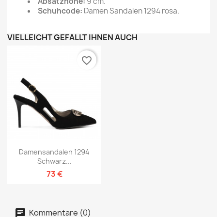
Absatzhöhe:
9 cm.
Schuhcode:
Damen Sandalen 1294 rosa.
VIELLEICHT GEFÄLLT IHNEN AUCH
favorite_border
Damensandalen 1294
Schwarz...
73 €
Kommentare (0)