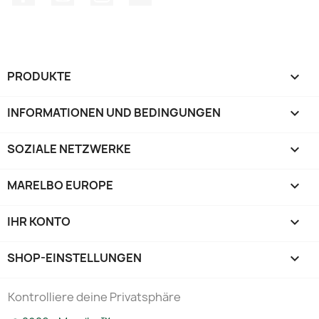
PRODUKTE

INFORMATIONEN UND BEDINGUNGEN

SOZIALE NETZWERKE

MARELBO EUROPE

IHR KONTO

SHOP-EINSTELLUNGEN
keyboard_arrow_down
Kontrolliere deine Privatsphäre