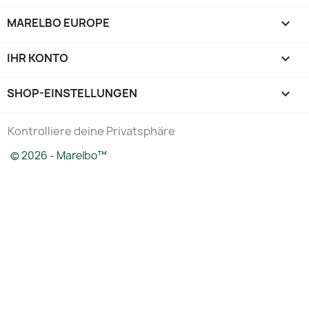
MARELBO EUROPE

IHR KONTO

SHOP-EINSTELLUNGEN
keyboard_arrow_down
Kontrolliere deine Privatsphäre
© 2026 - Marelbo™