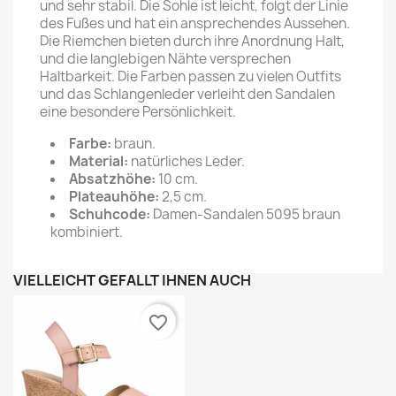
und sehr stabil. Die Sohle ist leicht, folgt der Linie
des Fußes und hat ein ansprechendes Aussehen.
Die Riemchen bieten durch ihre Anordnung Halt,
und die langlebigen Nähte versprechen
Haltbarkeit. Die Farben passen zu vielen Outfits
und das Schlangenleder verleiht den Sandalen
eine besondere Persönlichkeit.
Farbe:
braun.
Material:
natürliches Leder.
Absatzhöhe:
10 cm.
Plateauhöhe:
2,5 cm.
Schuhcode:
Damen-Sandalen 5095 braun
kombiniert.
VIELLEICHT GEFÄLLT IHNEN AUCH
favorite_border