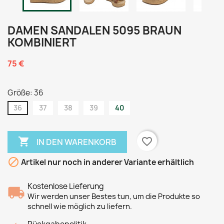
DAMEN SANDALEN 5095 BRAUN
KOMBINIERT
75 €
Größe: 36
36
37
38
39
40

favorite_border
IN DEN WARENKORB

Artikel nur noch in anderer Variante erhältlich
Kostenlose Lieferung
Wir werden unser Bestes tun, um die Produkte so
schnell wie möglich zu liefern.