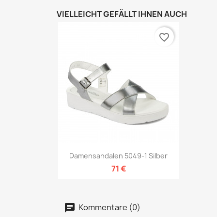
VIELLEICHT GEFÄLLT IHNEN AUCH
favorite_border
Vorschau

Damensandalen 5049-1 Silber
71 €
Kommentare (0)