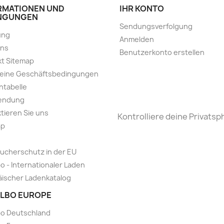
RMATIONEN UND
IHR KONTO
NGUNGEN
Sendungsverfolgung
ung
Anmelden
uns
Benutzerkonto erstellen
t Sitemap
meine Geschäftsbedingungen
ntabelle
endung
tieren Sie uns
Kontrolliere deine Privatsp
ap
ucherschutz in der EU
o - Internationaler Laden
ischer Ladenkatalog
LBO EUROPE
bo Deutschland