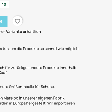
40
favorite_border
B
rer Variante erhältlich
 tun, um die Produkte so schnell wie möglich
h für zurückgesendete Produkte innerhalb
Kauf.
unsere Größentabelle für Schuhe.
on Marelbo in unserer eigenen Fabrik
rden in Europa hergestellt. Wir importieren