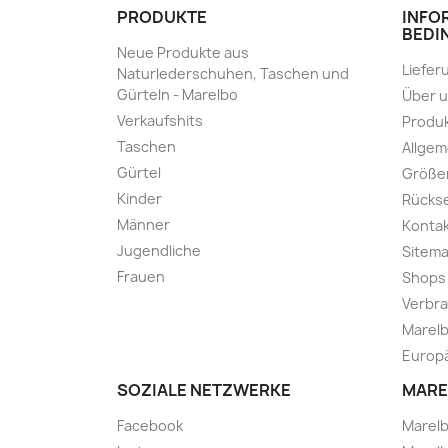
PRODUKTE
INFO
BEDI
Neue Produkte aus
Liefer
Naturlederschuhen, Taschen und
Gürteln - Marelbo
Über 
Verkaufshits
Produk
Taschen
Allge
Gürtel
Größe
Kinder
Rücks
Männer
Kontak
Jugendliche
Sitem
Frauen
Shops
Verbra
Marelb
Europä
SOZIALE NETZWERKE
MARE
Facebook
Marel