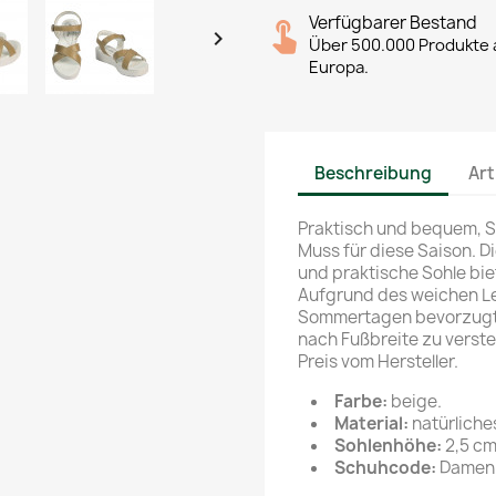
Verfügbarer Bestand

Über 500.000 Produkte a
Europa.
Beschreibung
Art
Praktisch und bequem, S
Muss für diese Saison. Di
und praktische Sohle bie
Aufgrund des weichen Le
Sommertagen bevorzugt. D
nach Fußbreite zu verste
Preis vom Hersteller.
Farbe:
beige.
Material:
natürliche
Sohlenhöhe:
2,5 cm
Schuhcode:
Damen 