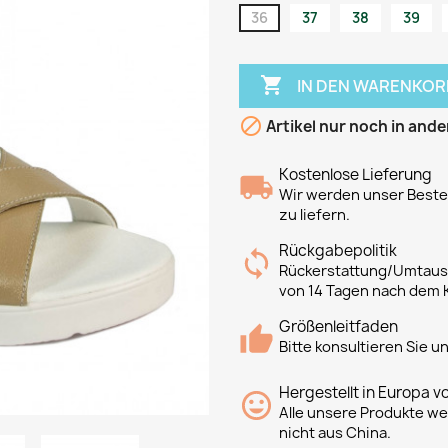
36
37
38
39

IN DEN WARENKOR

Artikel nur noch in ande
Kostenlose Lieferung
Wir werden unser Bestes
zu liefern.
Rückgabepolitik
Rückerstattung/Umtausc
von 14 Tagen nach dem 
Größenleitfaden
Bitte konsultieren Sie 
Hergestellt in Europa v
Alle unsere Produkte we
nicht aus China.