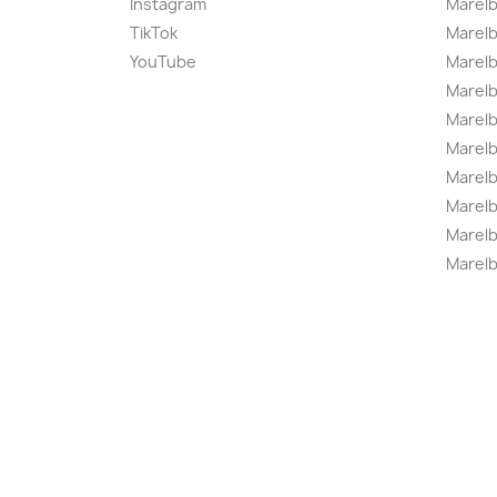
Instagram
Marelb
TikTok
Marel
YouTube
Marelb
Marelb
Marel
Marel
Marelbo
Marelb
Marel
Marelb