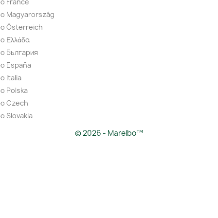
o France
bo Magyarország
o Österreich
o Ελλάδα
bo България
bo España
 Italia
o Polska
bo Czech
o Slovakia
© 2026 - Marelbo™