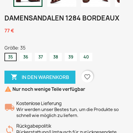
DAMENSANDALEN 1284 BORDEAUX
77 €
Größe: 35
35
36
37
38
39
40

favorite_border
IN DEN WARENKORB

Nur noch wenige Teile verfügbar
Kostenlose Lieferung
Wir werden unser Bestes tun, um die Produkte so
schnell wie möglich zu liefern.
Rückgabepolitik
Rückerstattung/Umtausch für zurückgesendete