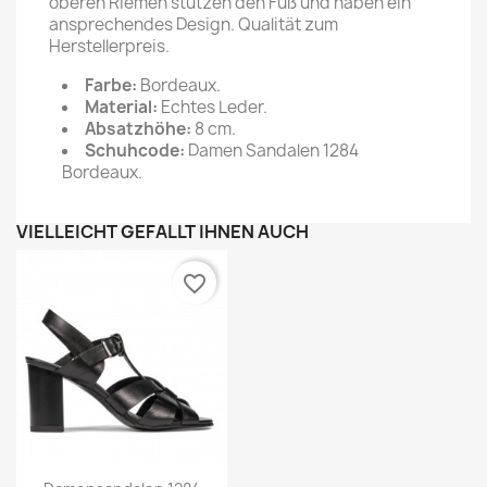
oberen Riemen stützen den Fuß und haben ein
ansprechendes Design. Qualität zum
Herstellerpreis.
Farbe:
Bordeaux.
Material:
Echtes Leder.
Absatzhöhe:
8 cm.
Schuhcode:
Damen Sandalen 1284
Bordeaux.
VIELLEICHT GEFÄLLT IHNEN AUCH
favorite_border