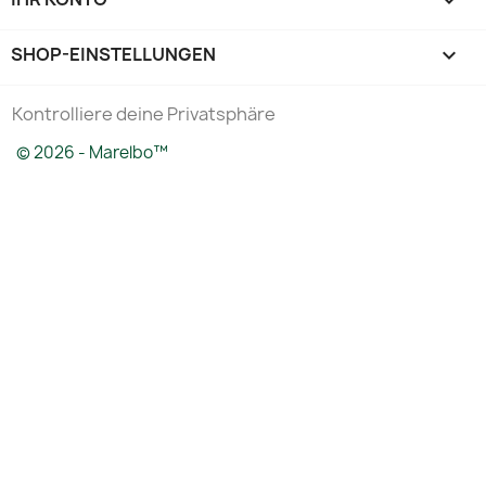

SHOP-EINSTELLUNGEN
keyboard_arrow_down
Kontrolliere deine Privatsphäre
© 2026 - Marelbo™