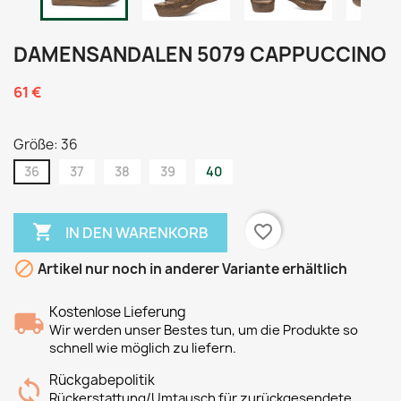
DAMENSANDALEN 5079 CAPPUCCINO
61 €
Größe: 36
36
37
38
39
40

favorite_border
IN DEN WARENKORB

Artikel nur noch in anderer Variante erhältlich
Kostenlose Lieferung
Wir werden unser Bestes tun, um die Produkte so
schnell wie möglich zu liefern.
Rückgabepolitik
Rückerstattung/Umtausch für zurückgesendete