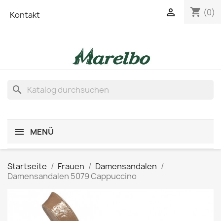
shopping_cart

(0)
Kontakt
search
MENÜ
Startseite
Frauen
Damensandalen
Damensandalen 5079 Cappuccino