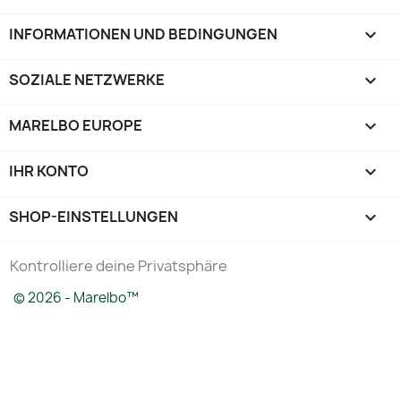
INFORMATIONEN UND BEDINGUNGEN

SOZIALE NETZWERKE

MARELBO EUROPE

IHR KONTO

SHOP-EINSTELLUNGEN
keyboard_arrow_down
Kontrolliere deine Privatsphäre
© 2026 - Marelbo™