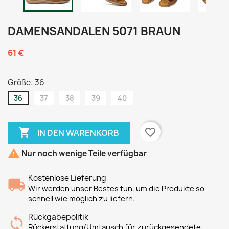
DAMENSANDALEN 5071 BRAUN
61 €
Größe: 36
36
37
38
39
40

favorite_border
IN DEN WARENKORB

Nur noch wenige Teile verfügbar
Kostenlose Lieferung
Wir werden unser Bestes tun, um die Produkte so
schnell wie möglich zu liefern.
Rückgabepolitik
Rückerstattung/Umtausch für zurückgesendete