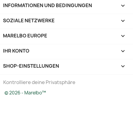
INFORMATIONEN UND BEDINGUNGEN

SOZIALE NETZWERKE

MARELBO EUROPE

IHR KONTO

SHOP-EINSTELLUNGEN
keyboard_arrow_down
Kontrolliere deine Privatsphäre
© 2026 - Marelbo™