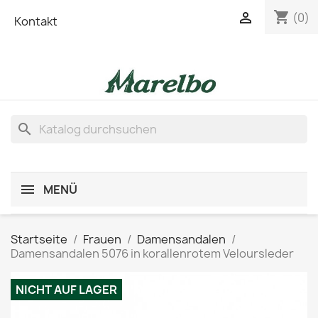
shopping_cart

(0)
Kontakt
search
MENÜ
Startseite
Frauen
Damensandalen
Damensandalen 5076 in korallenrotem Veloursleder
NICHT AUF LAGER