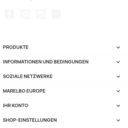
Facebook
YouTube
Instagram
TikTok
PRODUKTE

INFORMATIONEN UND BEDINGUNGEN

SOZIALE NETZWERKE

MARELBO EUROPE

IHR KONTO

SHOP-EINSTELLUNGEN
keyboard_arrow_down