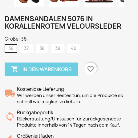
DAMENSANDALEN 5076 IN
KORALLENROTEM VELOURSLEDER
Größe: 36
36
37
38
39
40

favorite_border
IN DEN WARENKORB
Kostenlose Lieferung
Wir werden unser Bestes tun, um die Produkte so
schnell wie möglich zu liefern.
Rückgabepolitik
Rückerstattung/Umtausch für zurückgesendete
Produkte innerhalb von 14 Tagen nach dem Kauf.
Größenleitfaden