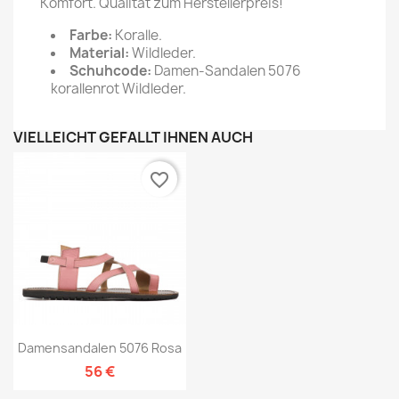
Komfort. Qualität zum Herstellerpreis!
Farbe:
Koralle.
Material:
Wildleder.
Schuhcode:
Damen-Sandalen 5076
korallenrot Wildleder.
VIELLEICHT GEFÄLLT IHNEN AUCH
favorite_border
Damensandalen 5076 Rosa
56 €