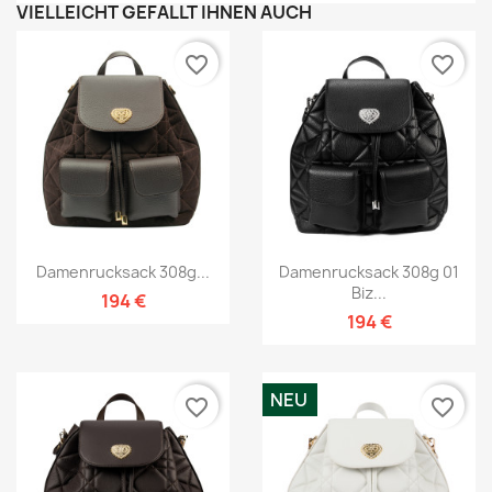
VIELLEICHT GEFÄLLT IHNEN AUCH
favorite_border
favorite_border
Damenrucksack 308g...
Damenrucksack 308g 01
Biz...
194 €
194 €
NEU
favorite_border
favorite_border