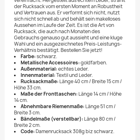
vereinfacht. Hergestellt aus echtem Leder, strahlt
der Rucksack vom ersten Moment an Robustheit
und Vertrauen aus. Er verformt sich nicht, nutzt
sich nicht schnell ab und behält sein makelloses
Aussehen im Laufe der Zeit. Es ist die Art von
Rucksack, die auch nach Monaten des
Gebrauchs genauso gut aussieht und eine kluge
Wahl und ein ausgezeichnetes Preis-Leistungs-
Verhältnis bestätigt. Bestellen Sie jetzt!
Farbe:
schwarz.
Metallische Accessoires:
goldfarben.
Außenmaterial:
echtes Leder.
Innenmaterial:
Textil und Leder.
Rucksackmaße:
Länge 40 cm / Breite 15 cm /
Höhe 33 cm.
Maße der Fronttaschen:
Länge 14 cm / Höhe
14 cm.
Abnehmbare Riemenmaße:
Länge 51 cm /
Breite 3 cm.
Bändelmaße (verstellbar):
Länge 80 cm /
Breite 2 cm.
Code:
Damenrucksack 308g biz schwarz.