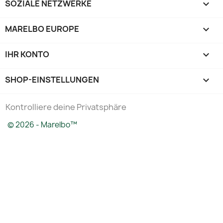
SOZIALE NETZWERKE

MARELBO EUROPE

IHR KONTO

SHOP-EINSTELLUNGEN
keyboard_arrow_down
Kontrolliere deine Privatsphäre
© 2026 - Marelbo™