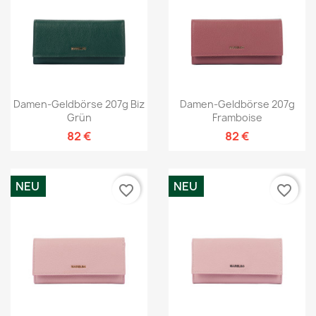
Damen-Geldbörse 207g Biz
Damen-Geldbörse 207g
Grün
Framboise
82 €
82 €
NEU
NEU
favorite_border
favorite_border