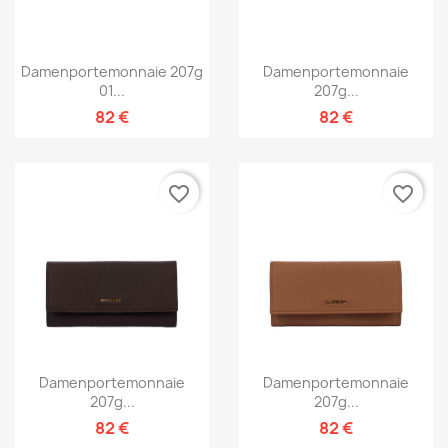
Damenportemonnaie 207g
Damenportemonnaie
01...
207g...
82 €
82 €
favorite_border
favorite_border
Damenportemonnaie
Damenportemonnaie
207g...
207g...
82 €
82 €