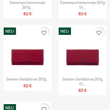
Damenportemonnaie
Damenportemonnaie 207g
207g...
01...
82 €
82 €
NEU
NEU
favorite_border
favorite_border
Damen-Geldbörse 207g...
Damen-Geldbörse 207g
01...
82 €
82 €
NEU
favorite_border