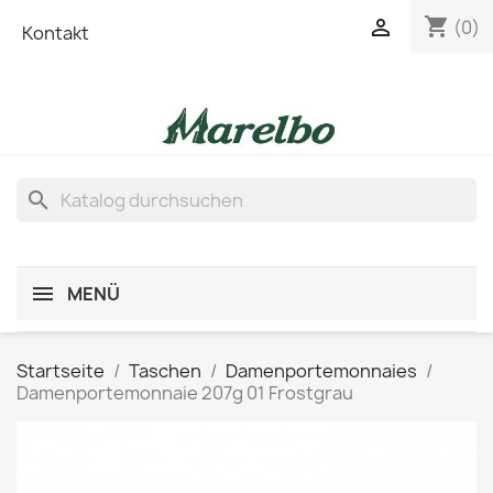
shopping_cart

(0)
Kontakt
search
MENÜ
Startseite
Taschen
Damenportemonnaies
Damenportemonnaie 207g 01 Frostgrau