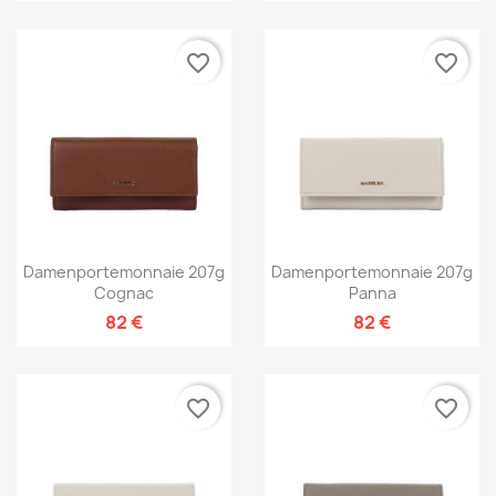
favorite_border
favorite_border
Damenportemonnaie 207g
Damenportemonnaie 207g
Cognac
Panna
82 €
82 €
favorite_border
favorite_border