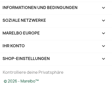
INFORMATIONEN UND BEDINGUNGEN

SOZIALE NETZWERKE

MARELBO EUROPE

IHR KONTO

SHOP-EINSTELLUNGEN
keyboard_arrow_down
Kontrolliere deine Privatsphäre
© 2026 - Marelbo™