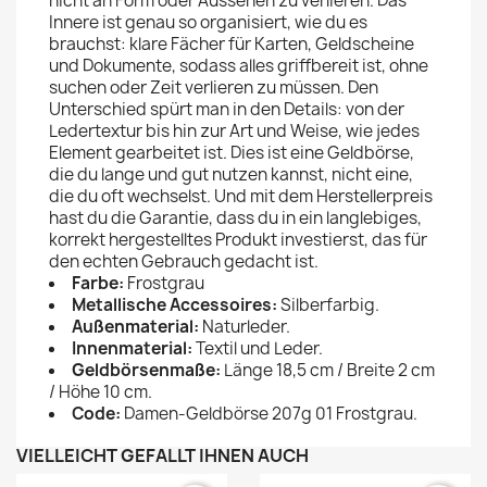
nicht an Form oder Aussehen zu verlieren. Das
Innere ist genau so organisiert, wie du es
brauchst: klare Fächer für Karten, Geldscheine
und Dokumente, sodass alles griffbereit ist, ohne
suchen oder Zeit verlieren zu müssen. Den
Unterschied spürt man in den Details: von der
Ledertextur bis hin zur Art und Weise, wie jedes
Element gearbeitet ist. Dies ist eine Geldbörse,
die du lange und gut nutzen kannst, nicht eine,
die du oft wechselst. Und mit dem Herstellerpreis
hast du die Garantie, dass du in ein langlebiges,
korrekt hergestelltes Produkt investierst, das für
den echten Gebrauch gedacht ist.
Farbe:
Frostgrau
Metallische Accessoires:
Silberfarbig.
Außenmaterial:
Naturleder.
Innenmaterial:
Textil und Leder.
Geldbörsenmaße:
Länge 18,5 cm / Breite 2 cm
/ Höhe 10 cm.
Code:
Damen-Geldbörse 207g 01 Frostgrau.
VIELLEICHT GEFÄLLT IHNEN AUCH