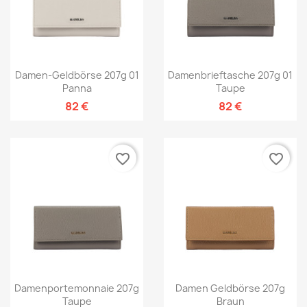
Damen-Geldbörse 207g 01
Damenbrieftasche 207g 01
Panna
Taupe
82 €
82 €
favorite_border
favorite_border
Damenportemonnaie 207g
Damen Geldbörse 207g
Taupe
Braun