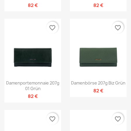
82 €
82 €
favorite_border
favorite_border
Damenportemonnaie 207g
Damenbörse 207g Biz Grün
01 Grün
82 €
82 €
favorite_border
favorite_border