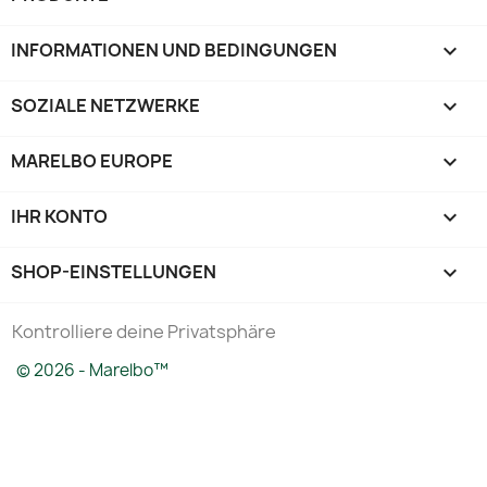
INFORMATIONEN UND BEDINGUNGEN

SOZIALE NETZWERKE

MARELBO EUROPE

IHR KONTO

SHOP-EINSTELLUNGEN
keyboard_arrow_down
Kontrolliere deine Privatsphäre
© 2026 - Marelbo™