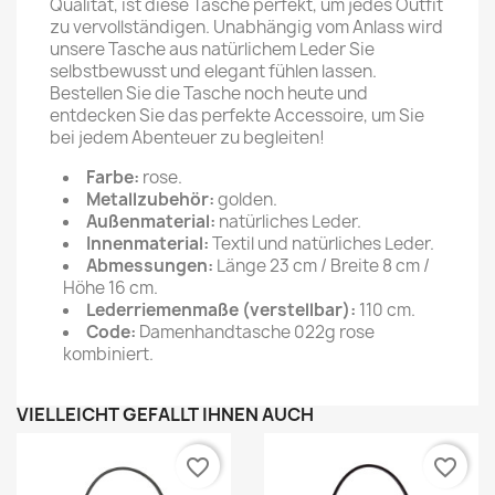
Qualität, ist diese Tasche perfekt, um jedes Outfit
zu vervollständigen. Unabhängig vom Anlass wird
unsere Tasche aus natürlichem Leder Sie
selbstbewusst und elegant fühlen lassen.
Bestellen Sie die Tasche noch heute und
entdecken Sie das perfekte Accessoire, um Sie
bei jedem Abenteuer zu begleiten!
Farbe:
rose.
Metallzubehör:
golden.
Außenmaterial:
natürliches Leder.
Innenmaterial:
Textil und natürliches Leder.
Abmessungen:
Länge 23 cm / Breite 8 cm /
Höhe 16 cm.
Lederriemenmaße (verstellbar):
110 cm.
Code:
Damenhandtasche 022g rose
kombiniert.
VIELLEICHT GEFÄLLT IHNEN AUCH
favorite_border
favorite_border