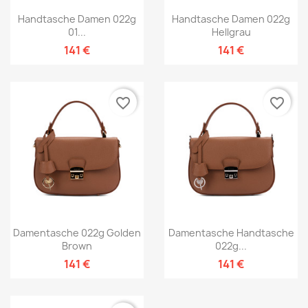
Handtasche Damen 022g
Handtasche Damen 022g
01...
Hellgrau
141 €
141 €
favorite_border
favorite_border
Damentasche 022g Golden
Damentasche Handtasche
Brown
022g...
141 €
141 €