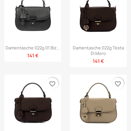
Damentasche 022g 01 Biz...
Damentasche 022g Testa
Di Moro
141 €
141 €
favorite_border
favorite_border