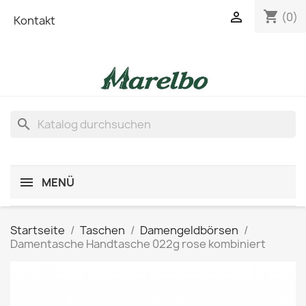
shopping_cart

(0)
Kontakt
search
MENÜ
Startseite
Taschen
Damengeldbörsen
Damentasche Handtasche 022g rose kombiniert