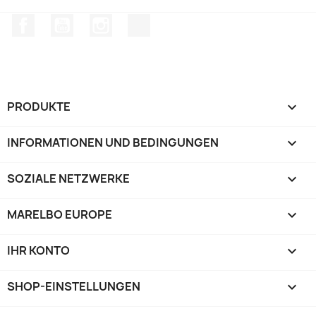
Facebook
YouTube
Instagram
TikTok
PRODUKTE

INFORMATIONEN UND BEDINGUNGEN

SOZIALE NETZWERKE

MARELBO EUROPE

IHR KONTO

SHOP-EINSTELLUNGEN
keyboard_arrow_down