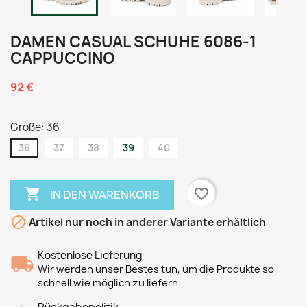
DAMEN CASUAL SCHUHE 6086-1
CAPPUCCINO
92 €
Größe: 36
36
37
38
39
40

favorite_border
IN DEN WARENKORB

Artikel nur noch in anderer Variante erhältlich
Kostenlose Lieferung
Wir werden unser Bestes tun, um die Produkte so
schnell wie möglich zu liefern.