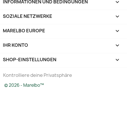
INFORMATIONEN UND BEDINGUNGEN

SOZIALE NETZWERKE

MARELBO EUROPE

IHR KONTO

SHOP-EINSTELLUNGEN
keyboard_arrow_down
Kontrolliere deine Privatsphäre
© 2026 - Marelbo™