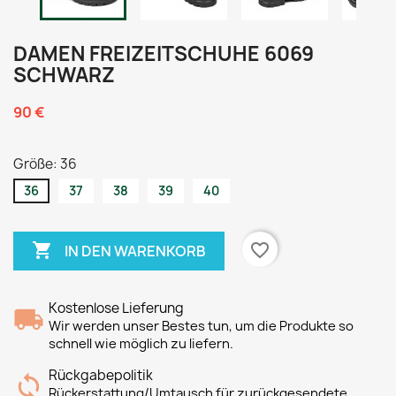
DAMEN FREIZEITSCHUHE 6069
SCHWARZ
90 €
Größe: 36
36
37
38
39
40

favorite_border
IN DEN WARENKORB
Kostenlose Lieferung
Wir werden unser Bestes tun, um die Produkte so
schnell wie möglich zu liefern.
Rückgabepolitik
Rückerstattung/Umtausch für zurückgesendete