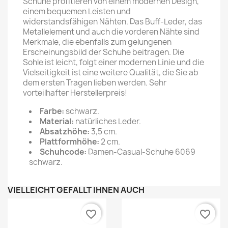
Schuhe profitieren von einem modernen Design,
einem bequemen Leisten und
widerstandsfähigen Nähten. Das Buff-Leder, das
Metallelement und auch die vorderen Nähte sind
Merkmale, die ebenfalls zum gelungenen
Erscheinungsbild der Schuhe beitragen. Die
Sohle ist leicht, folgt einer modernen Linie und die
Vielseitigkeit ist eine weitere Qualität, die Sie ab
dem ersten Tragen lieben werden. Sehr
vorteilhafter Herstellerpreis!
Farbe:
schwarz.
Material:
natürliches Leder.
Absatzhöhe:
3,5 cm.
Plattformhöhe:
2 cm.
Schuhcode:
Damen-Casual-Schuhe 6069
schwarz.
VIELLEICHT GEFÄLLT IHNEN AUCH
favorite_border
favorite_border