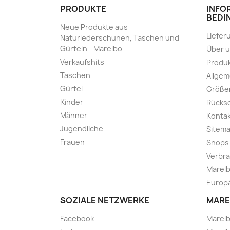
PRODUKTE
INFO
BEDI
Neue Produkte aus
Liefer
Naturlederschuhen, Taschen und
Gürteln - Marelbo
Über 
Verkaufshits
Produk
Taschen
Allge
Gürtel
Größe
Kinder
Rücks
Männer
Kontak
Jugendliche
Sitem
Frauen
Shops
Verbra
Marelb
Europä
SOZIALE NETZWERKE
MARE
Facebook
Marel