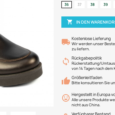
36
37
38
39

IN DEN WARENKOR
Kostenlose Lieferung
Wir werden unser Bestes
zu liefern.
Rückgabepolitik
Rückerstattung/Umtausc
von 14 Tagen nach dem 
Größenleitfaden
Bitte konsultieren Sie 
Hergestellt in Europa v
Alle unsere Produkte we
nicht aus China.
Verfügbarer Bestand