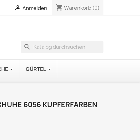
shopping_cart

Warenkorb
(0)
Anmelden
search
CHE
GÜRTEL
CHUHE 6056 KUPFERFARBEN