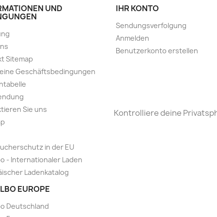
RMATIONEN UND
IHR KONTO
NGUNGEN
Sendungsverfolgung
ung
Anmelden
uns
Benutzerkonto erstellen
t Sitemap
meine Geschäftsbedingungen
ntabelle
endung
tieren Sie uns
Kontrolliere deine Privatsp
ap
ucherschutz in der EU
o - Internationaler Laden
ischer Ladenkatalog
LBO EUROPE
bo Deutschland