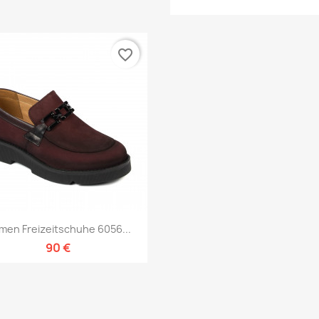
favorite_border
Vorschau

men Freizeitschuhe 6056...
90 €