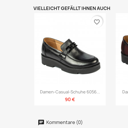
VIELLEICHT GEFÄLLT IHNEN AUCH
favorite_border
Vorschau

Damen-Casual-Schuhe 6056...
Da
90 €
Kommentare (0)