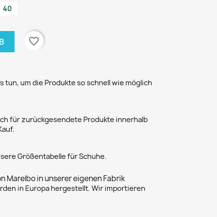
40
favorite_border
B
 tun, um die Produkte so schnell wie möglich
h für zurückgesendete Produkte innerhalb
Kauf.
unsere Größentabelle für Schuhe.
on Marelbo in unserer eigenen Fabrik
rden in Europa hergestellt. Wir importieren