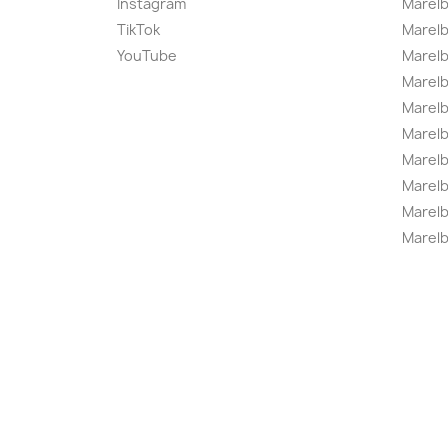
Instagram
Marelb
TikTok
Marel
YouTube
Marelb
Marelb
Marel
Marel
Marelbo
Marelb
Marel
Marelb