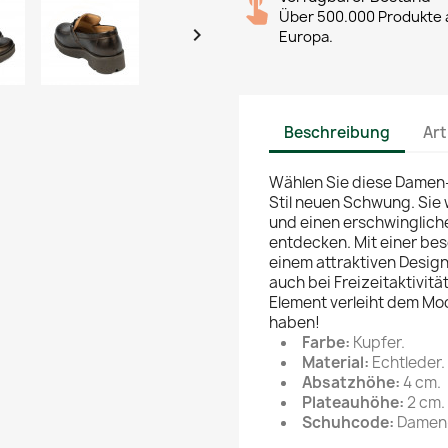
Über 500.000 Produkte a

Europa.
Beschreibung
Art
Wählen Sie diese Damen-
Stil neuen Schwung. Sie 
und einen erschwingliche
entdecken. Mit einer bes
einem attraktiven Desig
auch bei Freizeitaktivit
Element verleiht dem Mo
haben!
Farbe:
Kupfer.
Material:
Echtleder.
Absatzhöhe:
4 cm.
Plateauhöhe:
2 cm.
Schuhcode:
Damen-