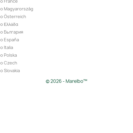
o France
bo Magyarország
o Österreich
o Ελλάδα
bo България
bo España
 Italia
o Polska
bo Czech
o Slovakia
© 2026 - Marelbo™