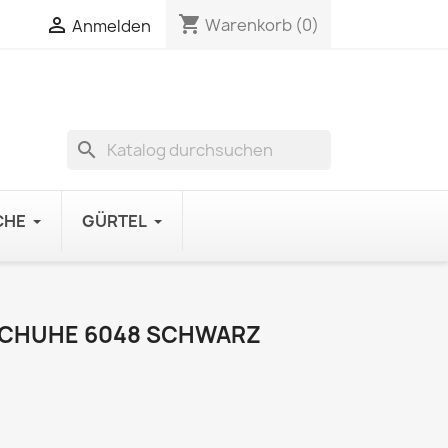
shopping_cart

Warenkorb
(0)
Anmelden
search
CHE
GÜRTEL
SCHUHE 6048 SCHWARZ