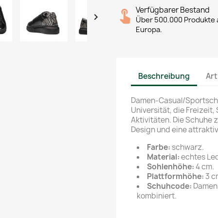
Verfügbarer Bestand

Über 500.000 Produkte a
Europa.
Beschreibung
Art
Damen-Casual/Sportschuh
Universität, die Freizei
Aktivitäten. Die Schuhe
Design und eine attrakti
Farbe
:
schwarz.
Material:
echtes Led
Sohlenhöhe:
4 cm.
Plattformhöhe:
3 c
Schuhcode:
Damen-
kombiniert.