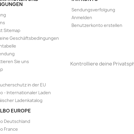
NGUNGEN
Sendungsverfolgung
ung
Anmelden
uns
Benutzerkonto erstellen
t Sitemap
meine Geschäftsbedingungen
ntabelle
endung
tieren Sie uns
Kontrolliere deine Privatsp
ap
ucherschutz in der EU
o - Internationaler Laden
ischer Ladenkatalog
LBO EUROPE
bo Deutschland
o France