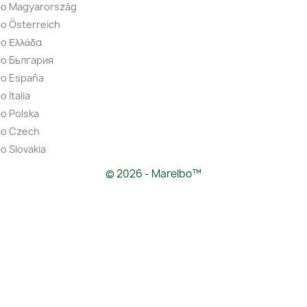
bo Magyarország
o Österreich
o Ελλάδα
bo България
bo España
 Italia
o Polska
bo Czech
o Slovakia
© 2026 - Marelbo™