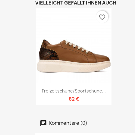
VIELLEICHT GEFÄLLT IHNEN AUCH
favorite_border
Vorschau

Freizeitschuhe/Sportschuhe...
82 €
Kommentare (0)