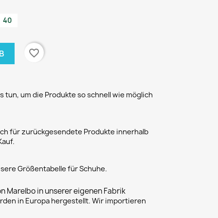
40
favorite_border
B
 tun, um die Produkte so schnell wie möglich
h für zurückgesendete Produkte innerhalb
Kauf.
unsere Größentabelle für Schuhe.
on Marelbo in unserer eigenen Fabrik
rden in Europa hergestellt. Wir importieren