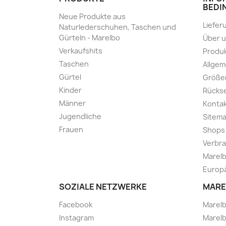
BEDI
Neue Produkte aus
Liefer
Naturlederschuhen, Taschen und
Gürteln - Marelbo
Über 
Verkaufshits
Produk
Taschen
Allge
Gürtel
Größe
Kinder
Rücks
Männer
Kontak
Jugendliche
Sitem
Frauen
Shops
Verbra
Marelb
Europä
SOZIALE NETZWERKE
MARE
Facebook
Marel
Instagram
Marelb