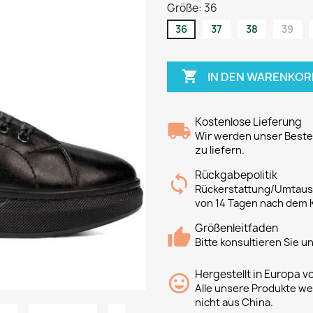
Größe: 36
36
37
38
39

IN DEN WARENKOR
Kostenlose Lieferung
Wir werden unser Bestes
zu liefern.
Rückgabepolitik
Rückerstattung/Umtausc
von 14 Tagen nach dem 
Größenleitfaden
Bitte konsultieren Sie 
Hergestellt in Europa v
Alle unsere Produkte we
nicht aus China.