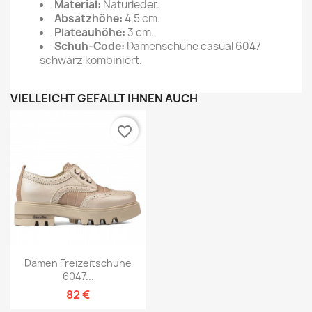
Material:
Naturleder.
Absatzhöhe:
4,5 cm.
Plateauhöhe:
3 cm.
Schuh-Code:
Damenschuhe casual 6047
schwarz kombiniert.
VIELLEICHT GEFÄLLT IHNEN AUCH
favorite_border
Damen Freizeitschuhe
6047...
82 €