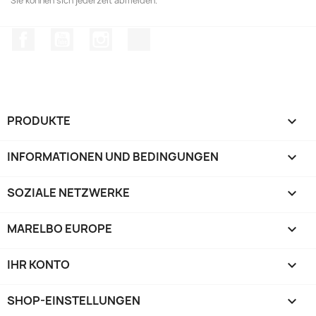
Sie können sich jederzeit abmelden.
Facebook
YouTube
Instagram
TikTok
PRODUKTE

INFORMATIONEN UND BEDINGUNGEN

SOZIALE NETZWERKE

MARELBO EUROPE

IHR KONTO

SHOP-EINSTELLUNGEN
keyboard_arrow_down