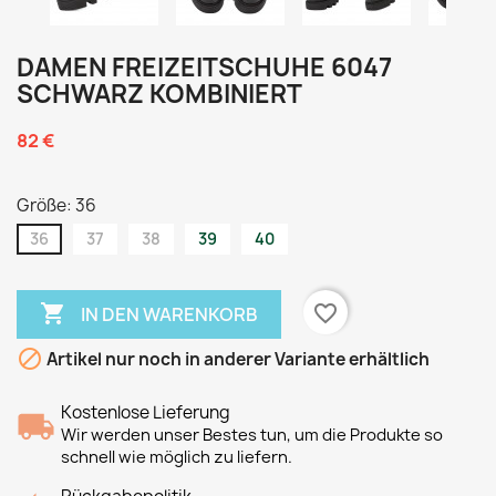
DAMEN FREIZEITSCHUHE 6047
SCHWARZ KOMBINIERT
82 €
Größe: 36
36
37
38
39
40

favorite_border
IN DEN WARENKORB

Artikel nur noch in anderer Variante erhältlich
Kostenlose Lieferung
Wir werden unser Bestes tun, um die Produkte so
schnell wie möglich zu liefern.