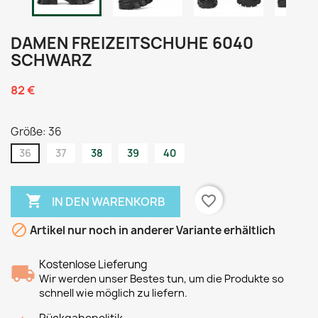
DAMEN FREIZEITSCHUHE 6040
SCHWARZ
82 €
Größe: 36
36
37
38
39
40

favorite_border
IN DEN WARENKORB

Artikel nur noch in anderer Variante erhältlich
Kostenlose Lieferung
Wir werden unser Bestes tun, um die Produkte so
schnell wie möglich zu liefern.