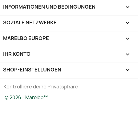
INFORMATIONEN UND BEDINGUNGEN

SOZIALE NETZWERKE

MARELBO EUROPE

IHR KONTO

SHOP-EINSTELLUNGEN
keyboard_arrow_down
Kontrolliere deine Privatsphäre
© 2026 - Marelbo™