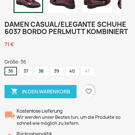
DAMEN CASUAL/ELEGANTE SCHUHE
6037 BORDO PERLMUTT KOMBINIERT
71 €
Größe: 36
36
37
38
39
40
41

favorite_border
IN DEN WARENKORB
Kostenlose Lieferung
Wir werden unser Bestes tun, um die Produkte so
schnell wie möglich zu liefern.
Rückgabepolitik