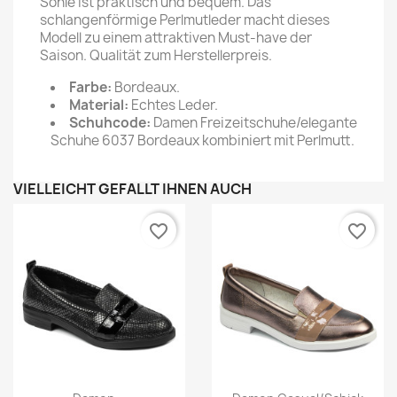
Sohle ist praktisch und bequem. Das
schlangenförmige Perlmutleder macht dieses
Modell zu einem attraktiven Must-have der
Saison. Qualität zum Herstellerpreis.
Farbe:
Bordeaux.
Material:
Echtes Leder.
Schuhcode:
Damen Freizeitschuhe/elegante
Schuhe 6037 Bordeaux kombiniert mit Perlmutt.
VIELLEICHT GEFÄLLT IHNEN AUCH
favorite_border
favorite_border