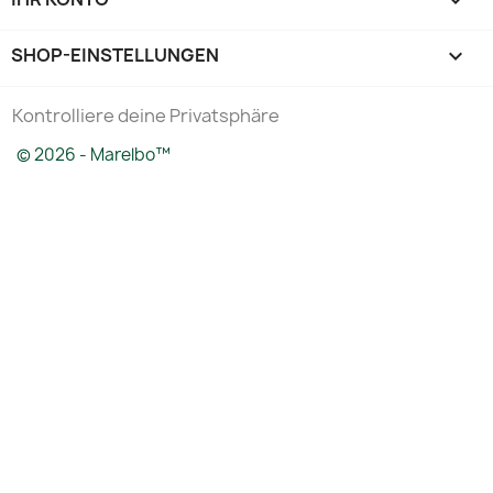

SHOP-EINSTELLUNGEN
keyboard_arrow_down
Kontrolliere deine Privatsphäre
© 2026 - Marelbo™