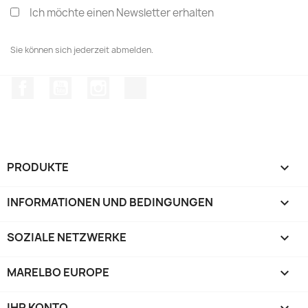
Ich möchte einen Newsletter erhalten
Sie können sich jederzeit abmelden.
Facebook
YouTube
Instagram
TikTok
PRODUKTE

INFORMATIONEN UND BEDINGUNGEN

SOZIALE NETZWERKE

MARELBO EUROPE

IHR KONTO