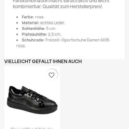
Farbkombination macht sie attraktiv und leicht
kombinierbar. Qualität zum Herstellerpreis!
Farbe
:
rosa.
Material:
echtes Leder.
Sohlenhöhe:
5 cm.
Plateauhöhe:
2,5 cm.
Schuhcode:
Freizeit-/Sportschuhe Damen 6035
rosa.
VIELLEICHT GEFÄLLT IHNEN AUCH
favorite_border