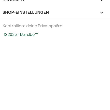

SHOP-EINSTELLUNGEN
keyboard_arrow_down
Kontrolliere deine Privatsphäre
© 2026 - Marelbo™