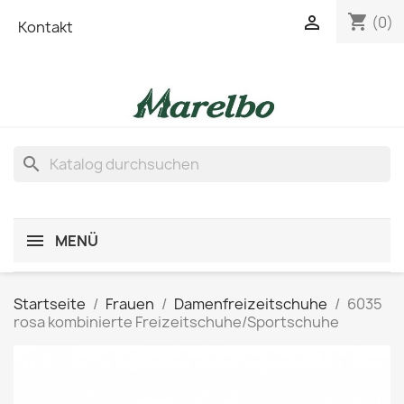
shopping_cart

(0)
Kontakt
search
MENÜ
Startseite
Frauen
Damenfreizeitschuhe
6035
rosa kombinierte Freizeitschuhe/Sportschuhe