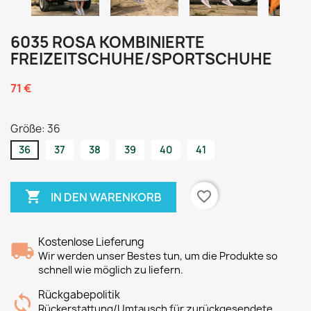
6035 ROSA KOMBINIERTE
FREIZEITSCHUHE/SPORTSCHUHE
71 €
Größe: 36
36
37
38
39
40
41

favorite_border
IN DEN WARENKORB
Kostenlose Lieferung
Wir werden unser Bestes tun, um die Produkte so
schnell wie möglich zu liefern.
Rückgabepolitik
Rückerstattung/Umtausch für zurückgesendete