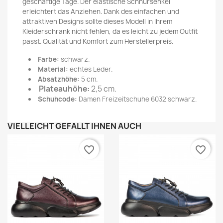
geschäftige Tage. Der elastische Schnürsenkel
erleichtert das Anziehen. Dank des einfachen und
attraktiven Designs sollte dieses Modell in Ihrem
Kleiderschrank nicht fehlen, da es leicht zu jedem Outfit
passt. Qualität und Komfort zum Herstellerpreis.
Farbe
:
schwarz.
Material:
echtes Leder.
Absatzhöhe:
5 cm.
Plateauhöhe:
2,5 cm.
Schuhcode:
Damen Freizeitschuhe 6032 schwarz.
VIELLEICHT GEFÄLLT IHNEN AUCH
favorite_border
favorite_border