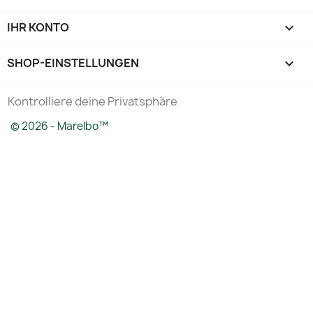
IHR KONTO

SHOP-EINSTELLUNGEN
keyboard_arrow_down
Kontrolliere deine Privatsphäre
© 2026 - Marelbo™