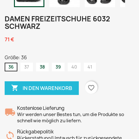
DAMEN FREIZEITSCHUHE 6032
SCHWARZ
71 €
Größe: 36
36
37
38
39
40
41

favorite_border
IN DEN WARENKORB
Kostenlose Lieferung
Wir werden unser Bestes tun, um die Produkte so
schnell wie möglich zu liefern.
Rückgabepolitik
Rückerstattung/Umtausch für zurückgesendete