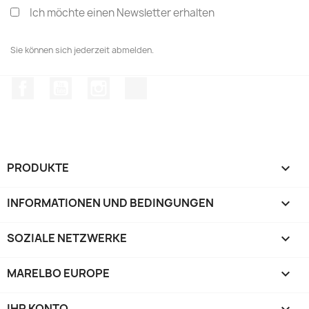
Ich möchte einen Newsletter erhalten
Sie können sich jederzeit abmelden.
Facebook
YouTube
Instagram
TikTok
PRODUKTE

INFORMATIONEN UND BEDINGUNGEN

SOZIALE NETZWERKE

MARELBO EUROPE

IHR KONTO