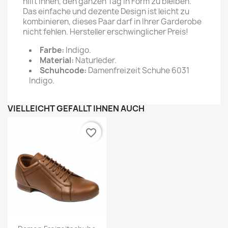
hilft Ihnen, den ganzen Tag in Form zu bleiben.
Das einfache und dezente Design ist leicht zu
kombinieren, dieses Paar darf in Ihrer Garderobe
nicht fehlen. Hersteller erschwinglicher Preis!
Farbe:
Indigo.
Material:
Naturleder.
Schuhcode:
Damenfreizeit Schuhe 6031
Indigo.
VIELLEICHT GEFÄLLT IHNEN AUCH
favorite_border