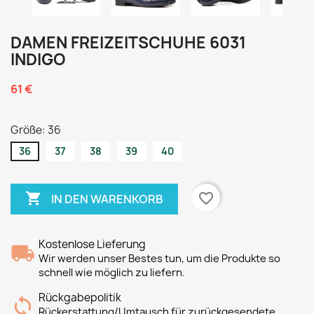
DAMEN FREIZEITSCHUHE 6031
INDIGO
61 €
Größe: 36
36
37
38
39
40

favorite_border
IN DEN WARENKORB
Kostenlose Lieferung
Wir werden unser Bestes tun, um die Produkte so
schnell wie möglich zu liefern.
Rückgabepolitik
Rückerstattung/Umtausch für zurückgesendete