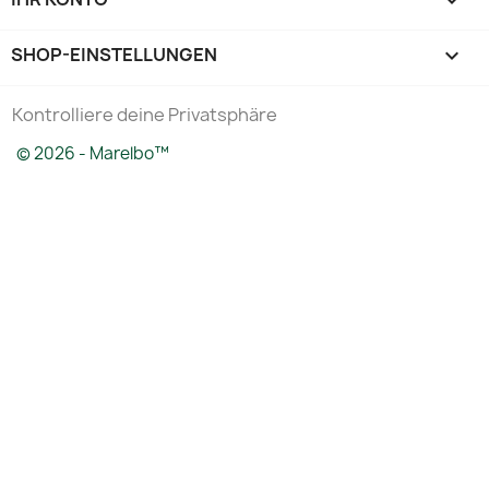

SHOP-EINSTELLUNGEN
keyboard_arrow_down
Kontrolliere deine Privatsphäre
© 2026 - Marelbo™