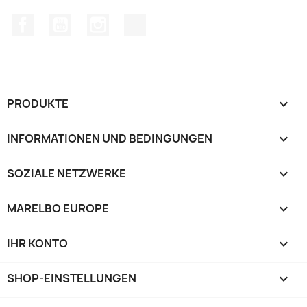
Facebook
YouTube
Instagram
TikTok
PRODUKTE

INFORMATIONEN UND BEDINGUNGEN

SOZIALE NETZWERKE

MARELBO EUROPE

IHR KONTO

SHOP-EINSTELLUNGEN
keyboard_arrow_down