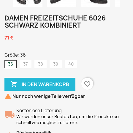
DAMEN FREIZEITSCHUHE 6026
SCHWARZ KOMBINIERT
71 €
Größe: 36
36
37
38
39
40

favorite_border
IN DEN WARENKORB

Nur noch wenige Teile verfügbar
Kostenlose Lieferung
Wir werden unser Bestes tun, um die Produkte so
schnell wie möglich zu liefern.