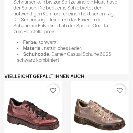
Schnürsenkeln bis zur Spitze sind ein Must-have
der Saison. Die bequeme Sohle bietet den
notwendigen Komfort für einen hektischen Tag.
Die Schnürung erleichtert das Fixieren der
Schuhe am Fuß, direkt ab der Spitze. Qualität
zum Herstellerpreis.
Farbe:
schwarz.
Material:
natürliches Leder.
Schuhcode:
Damen Casual Schuhe 6026
schwarz kombiniert.
VIELLEICHT GEFÄLLT IHNEN AUCH
favorite_border
favorite_border