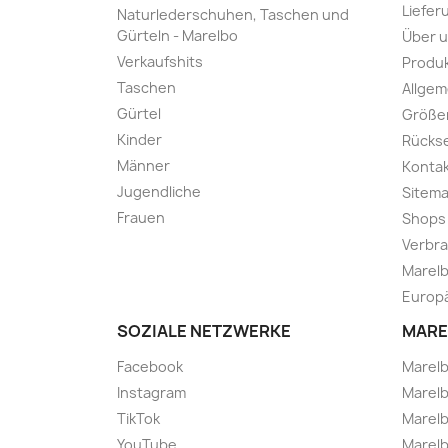
Liefer
Naturlederschuhen, Taschen und
Gürteln - Marelbo
Über 
Verkaufshits
Produk
Taschen
Allge
Gürtel
Größe
Kinder
Rücks
Männer
Kontak
Jugendliche
Sitem
Frauen
Shops
Verbra
Marelb
Europä
SOZIALE NETZWERKE
MARE
Facebook
Marel
Instagram
Marelb
TikTok
Marel
YouTube
Marelb