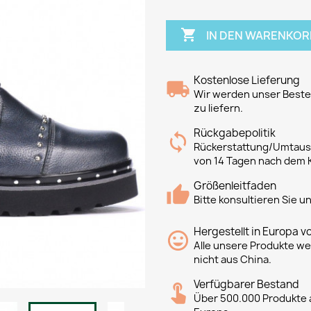

IN DEN WARENKOR
Kostenlose Lieferung
Wir werden unser Bestes
zu liefern.
Rückgabepolitik
Rückerstattung/Umtausc
von 14 Tagen nach dem 
Größenleitfaden
Bitte konsultieren Sie 
Hergestellt in Europa v
Alle unsere Produkte we
nicht aus China.
Verfügbarer Bestand
Über 500.000 Produkte a