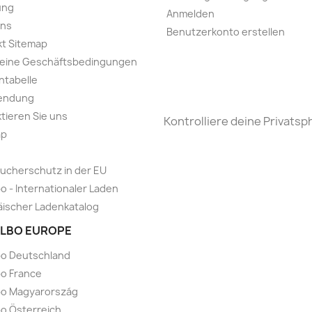
ung
Anmelden
uns
Benutzerkonto erstellen
t Sitemap
meine Geschäftsbedingungen
ntabelle
endung
tieren Sie uns
Kontrolliere deine Privatsp
ap
ucherschutz in der EU
o - Internationaler Laden
ischer Ladenkatalog
LBO EUROPE
bo Deutschland
o France
bo Magyarország
o Österreich