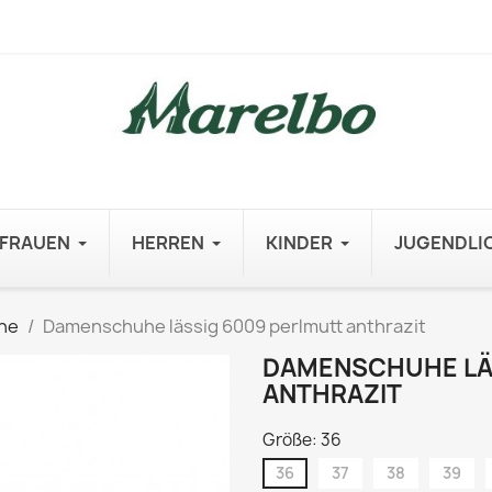
FRAUEN
HERREN
KINDER
JUGENDLI
he
Damenschuhe lässig 6009 perlmutt anthrazit
DAMENSCHUHE LÄ
ANTHRAZIT
Größe: 36
36
37
38
39