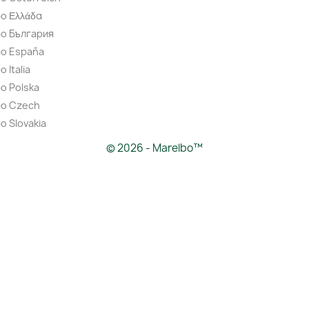
o Ελλάδα
bo България
bo España
 Italia
o Polska
bo Czech
o Slovakia
© 2026 - Marelbo™