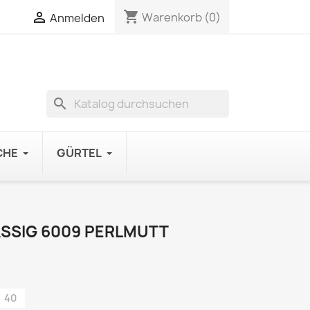
shopping_cart

Warenkorb
(0)
Anmelden
search
CHE
GÜRTEL
SSIG 6009 PERLMUTT
40