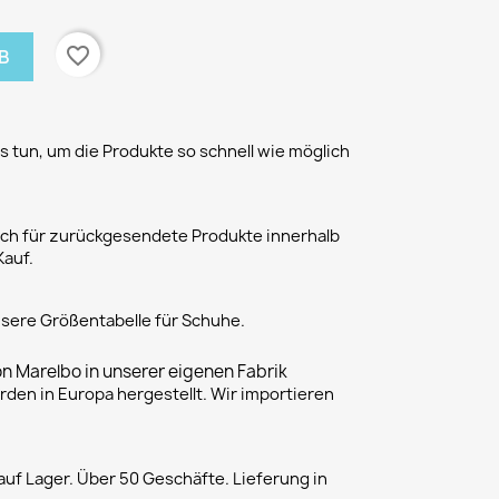
favorite_border
B
 tun, um die Produkte so schnell wie möglich
h für zurückgesendete Produkte innerhalb
Kauf.
unsere Größentabelle für Schuhe.
on Marelbo in unserer eigenen Fabrik
rden in Europa hergestellt. Wir importieren
uf Lager. Über 50 Geschäfte. Lieferung in