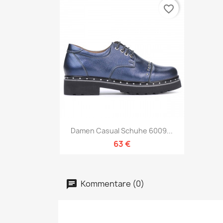
favorite_border
Vorschau

Damen Casual Schuhe 6009...
63 €
Kommentare (0)