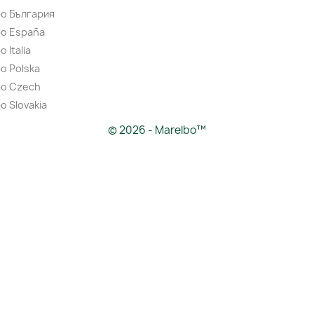
bo България
bo España
 Italia
o Polska
bo Czech
o Slovakia
© 2026 - Marelbo™