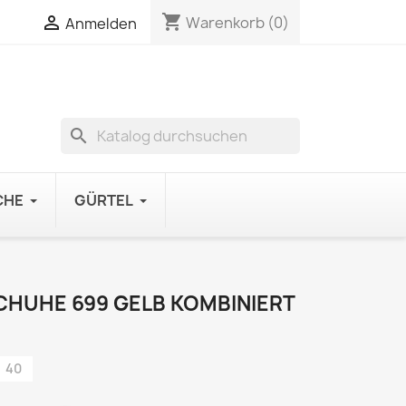
shopping_cart

Warenkorb
(0)
Anmelden
search
CHE
GÜRTEL
HUHE 699 GELB KOMBINIERT
40