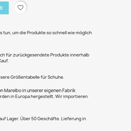
favorite_border
B
 tun, um die Produkte so schnell wie möglich
h für zurückgesendete Produkte innerhalb
Kauf.
unsere Größentabelle für Schuhe.
on Marelbo in unserer eigenen Fabrik
rden in Europa hergestellt. Wir importieren
uf Lager. Über 50 Geschäfte. Lieferung in