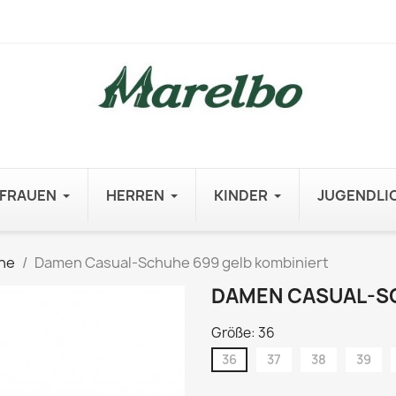
FRAUEN
HERREN
KINDER
JUGENDLI
he
Damen Casual-Schuhe 699 gelb kombiniert
DAMEN CASUAL-SC
Größe: 36
36
37
38
39