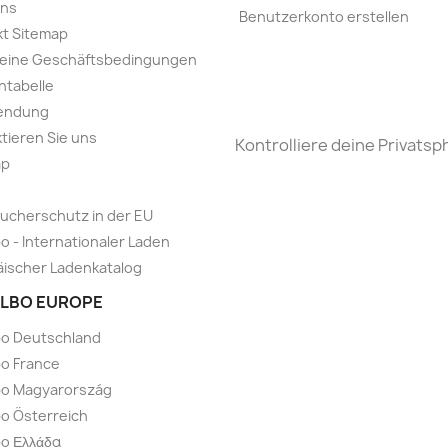
uns
Benutzerkonto erstellen
t Sitemap
meine Geschäftsbedingungen
ntabelle
endung
tieren Sie uns
Kontrolliere deine Privatsp
ap
ucherschutz in der EU
o - Internationaler Laden
ischer Ladenkatalog
LBO EUROPE
bo Deutschland
o France
bo Magyarország
o Österreich
o Ελλάδα