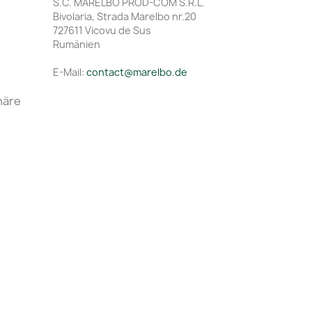
S.C. MARELBO PROD-COM S.R.L.
Bivolaria, Strada Marelbo nr.20
727611 Vicovu de Sus
Rumänien
E-Mail:
contact@marelbo.de
häre