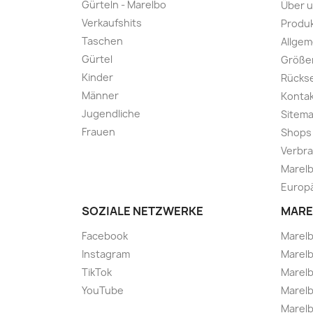
Gürteln - Marelbo
Über 
Verkaufshits
Produk
Taschen
Allge
Gürtel
Größe
Kinder
Rücks
Männer
Kontak
Jugendliche
Sitem
Frauen
Shops
Verbra
Marelb
Europä
SOZIALE NETZWERKE
MARE
Facebook
Marel
Instagram
Marelb
TikTok
Marel
YouTube
Marelb
Marelb