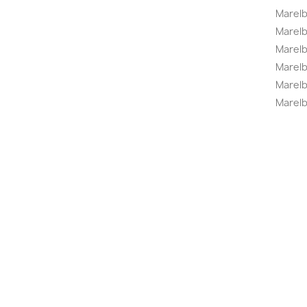
Marel
Marel
Marelbo
Marelb
Marel
Marelb