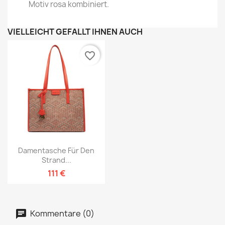
Motiv rosa kombiniert.
VIELLEICHT GEFÄLLT IHNEN AUCH
favorite_border
Damentasche Für Den
Strand...
111 €
Kommentare (0)