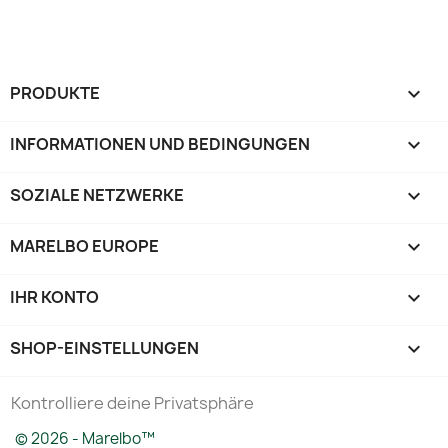
PRODUKTE

INFORMATIONEN UND BEDINGUNGEN

SOZIALE NETZWERKE

MARELBO EUROPE

IHR KONTO

SHOP-EINSTELLUNGEN
keyboard_arrow_down
Kontrolliere deine Privatsphäre
© 2026 - Marelbo™