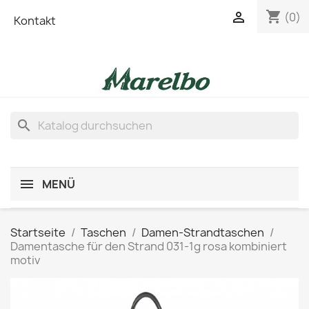
shopping_cart

(0)
Kontakt
search
MENÜ
Startseite
Taschen
Damen-Strandtaschen
Damentasche für den Strand 031-1g rosa kombiniert
motiv