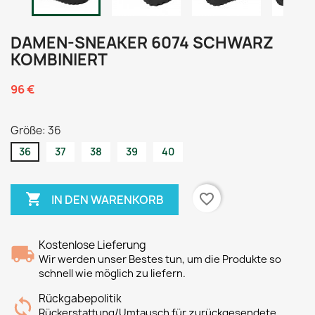
DAMEN-SNEAKER 6074 SCHWARZ
KOMBINIERT
96 €
Größe: 36
36
37
38
39
40

favorite_border
IN DEN WARENKORB
Kostenlose Lieferung
Wir werden unser Bestes tun, um die Produkte so
schnell wie möglich zu liefern.
Rückgabepolitik
Rückerstattung/Umtausch für zurückgesendete