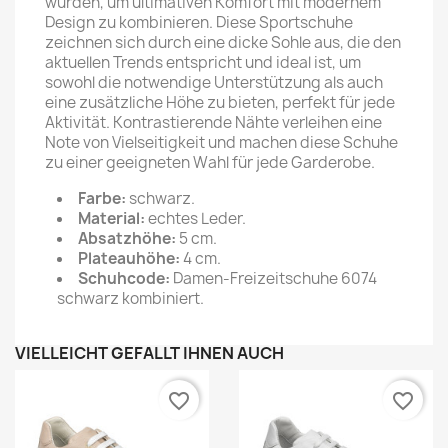
wurden, um ultimativen Komfort mit modernem
Design zu kombinieren. Diese Sportschuhe
zeichnen sich durch eine dicke Sohle aus, die den
aktuellen Trends entspricht und ideal ist, um
sowohl die notwendige Unterstützung als auch
eine zusätzliche Höhe zu bieten, perfekt für jede
Aktivität. Kontrastierende Nähte verleihen eine
Note von Vielseitigkeit und machen diese Schuhe
zu einer geeigneten Wahl für jede Garderobe.
Farbe:
schwarz.
Material:
echtes Leder.
Absatzhöhe:
5 cm.
Plateauhöhe:
4 cm.
Schuhcode:
Damen-Freizeitschuhe 6074
schwarz kombiniert.
VIELLEICHT GEFÄLLT IHNEN AUCH
favorite_border
favorite_border