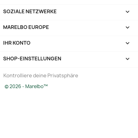
SOZIALE NETZWERKE

MARELBO EUROPE

IHR KONTO

SHOP-EINSTELLUNGEN
keyboard_arrow_down
Kontrolliere deine Privatsphäre
© 2026 - Marelbo™