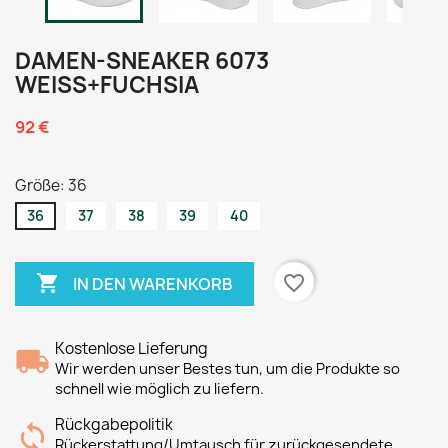
DAMEN-SNEAKER 6073
WEISS+FUCHSIA
92 €
Größe: 36
36
37
38
39
40

favorite_border
IN DEN WARENKORB
Kostenlose Lieferung
Wir werden unser Bestes tun, um die Produkte so
schnell wie möglich zu liefern.
Rückgabepolitik
Rückerstattung/Umtausch für zurückgesendete