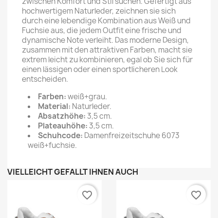
zwischen Komfort und Stil suchen. Gefertigt aus
hochwertigem Naturleder, zeichnen sie sich
durch eine lebendige Kombination aus Weiß und
Fuchsie aus, die jedem Outfit eine frische und
dynamische Note verleiht. Das moderne Design,
zusammen mit den attraktiven Farben, macht sie
extrem leicht zu kombinieren, egal ob Sie sich für
einen lässigen oder einen sportlicheren Look
entscheiden.
Farben
:
weiß+grau.
Material:
Naturleder.
Absatzhöhe:
3,5 cm.
Plateauhöhe:
3,5 cm.
Schuhcode:
Damenfreizeitschuhe 6073
weiß+fuchsie.
VIELLEICHT GEFÄLLT IHNEN AUCH
favorite_border
favorite_border