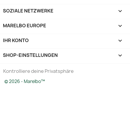
SOZIALE NETZWERKE

MARELBO EUROPE

IHR KONTO

SHOP-EINSTELLUNGEN
keyboard_arrow_down
Kontrolliere deine Privatsphäre
© 2026 - Marelbo™