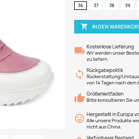
36
37
38
39

IN DEN WARENKOR
Kostenlose Lieferung
Wir werden unser Bestes
zu liefern.
Rückgabepolitik
Rückerstattung/Umtausc
von 14 Tagen nach dem 
Größenleitfaden
Bitte konsultieren Sie 
Hergestellt in Europa v
Alle unsere Produkte we
nicht aus China.
Verfügbarer Bestand