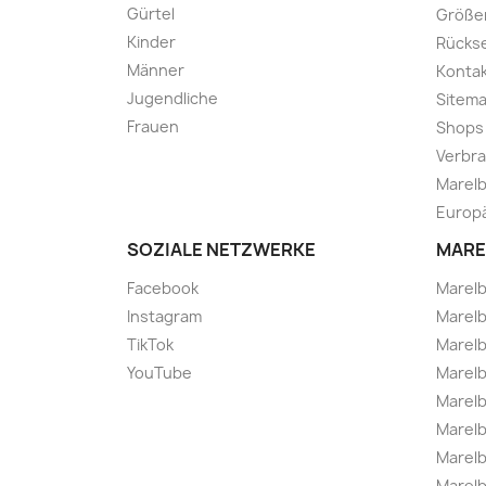
Gürtel
Größe
Kinder
Rücks
Männer
Kontak
Jugendliche
Sitem
Frauen
Shops
Verbra
Marelb
Europä
SOZIALE NETZWERKE
MARE
Facebook
Marel
Instagram
Marelb
TikTok
Marel
YouTube
Marelb
Marelb
Marel
Marel
Marelbo