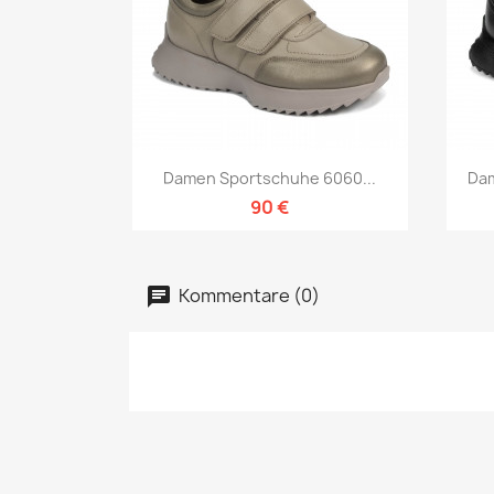
Vorschau

Damen Sportschuhe 6060...
Dam
90 €
Kommentare (0)