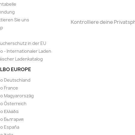
ntabelle
endung
tieren Sie uns
Kontrolliere deine Privatsp
ap
ucherschutz in der EU
o - Internationaler Laden
ischer Ladenkatalog
LBO EUROPE
bo Deutschland
o France
bo Magyarország
o Österreich
o Ελλάδα
bo България
bo España
 Italia