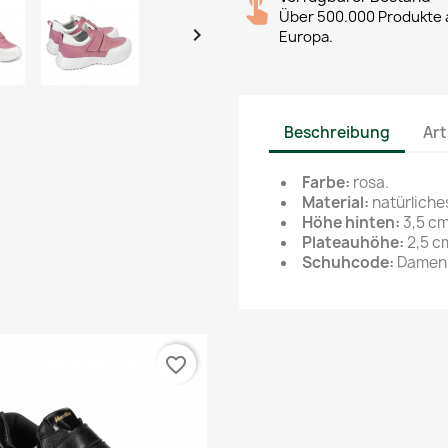
Über 500.000 Produkte a

Europa.
Beschreibung
Art
Farbe:
rosa.
Material:
natürliche
Höhe hinten:
3,5
cm
Plateauhöhe:
2,5 c
Schuhcode:
Damen 
favorite_border