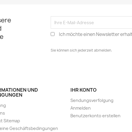
sere
d
Ich möchte einen Newsletter erhal
e
Sie können sich jederzeit abmelden.
RMATIONEN UND
IHR KONTO
NGUNGEN
Sendungsverfolgung
ung
Anmelden
uns
Benutzerkonto erstellen
t Sitemap
meine Geschäftsbedingungen