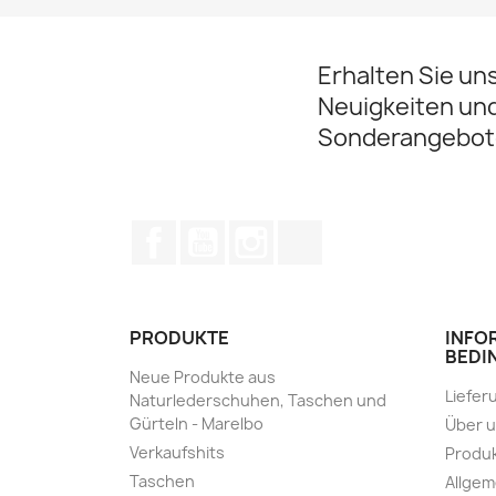
Erhalten Sie un
Neuigkeiten un
Sonderangebot
Facebook
YouTube
Instagram
TikTok
PRODUKTE
INFO
BEDI
Neue Produkte aus
Liefer
Naturlederschuhen, Taschen und
Gürteln - Marelbo
Über 
Verkaufshits
Produk
Taschen
Allge