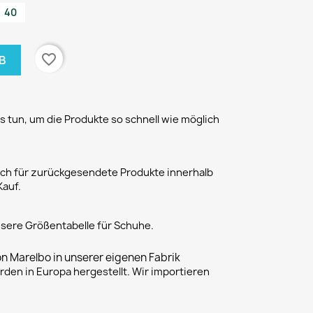
40
favorite_border
B
 tun, um die Produkte so schnell wie möglich
h für zurückgesendete Produkte innerhalb
Kauf.
unsere Größentabelle für Schuhe.
on Marelbo in unserer eigenen Fabrik
rden in Europa hergestellt. Wir importieren