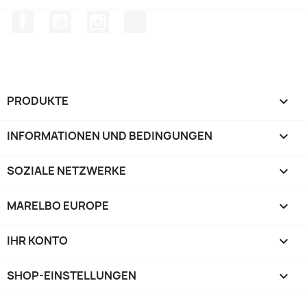
Facebook
YouTube
Instagram
TikTok
PRODUKTE

INFORMATIONEN UND BEDINGUNGEN

SOZIALE NETZWERKE

MARELBO EUROPE

IHR KONTO

SHOP-EINSTELLUNGEN
keyboard_arrow_down