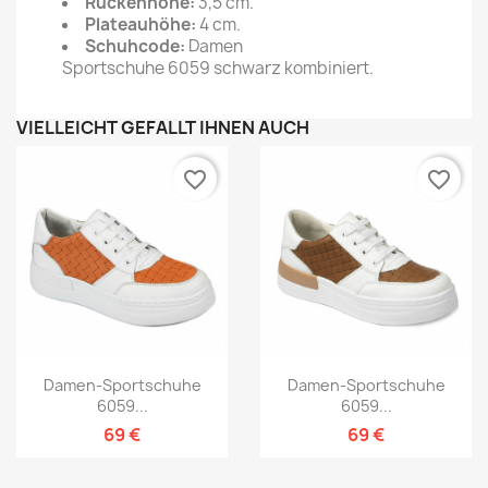
Rückenhöhe:
3,5 cm.
Plateauhöhe:
4 cm.
Schuhcode:
Damen
Sportschuhe 6059 schwarz kombiniert.
VIELLEICHT GEFÄLLT IHNEN AUCH
favorite_border
favorite_border
Damen-Sportschuhe
Damen-Sportschuhe
6059...
6059...
69 €
69 €