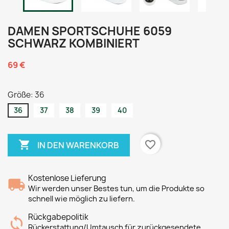
DAMEN SPORTSCHUHE 6059
SCHWARZ KOMBINIERT
69 €
Größe: 36
36
37
38
39
40

favorite_border
IN DEN WARENKORB
Kostenlose Lieferung
Wir werden unser Bestes tun, um die Produkte so
schnell wie möglich zu liefern.
Rückgabepolitik
Rückerstattung/Umtausch für zurückgesendete