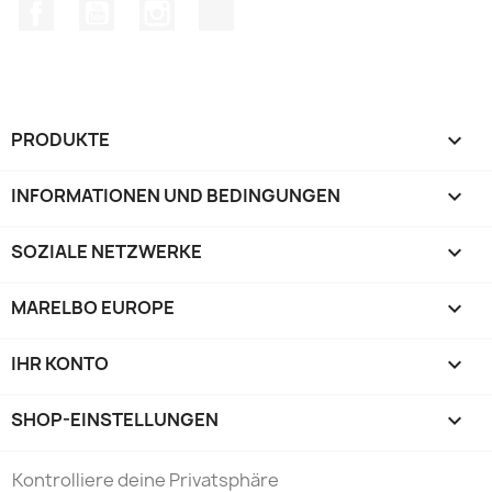
Facebook
YouTube
Instagram
TikTok
PRODUKTE

INFORMATIONEN UND BEDINGUNGEN

SOZIALE NETZWERKE

MARELBO EUROPE

IHR KONTO

SHOP-EINSTELLUNGEN
keyboard_arrow_down
Kontrolliere deine Privatsphäre