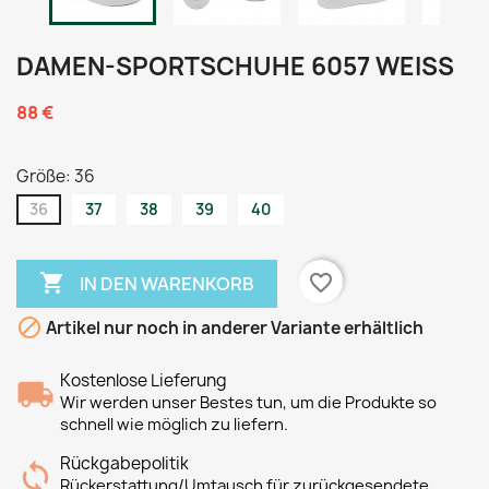
DAMEN-SPORTSCHUHE 6057 WEISS
88 €
Größe: 36
36
37
38
39
40

favorite_border
IN DEN WARENKORB

Artikel nur noch in anderer Variante erhältlich
Kostenlose Lieferung
Wir werden unser Bestes tun, um die Produkte so
schnell wie möglich zu liefern.
Rückgabepolitik
Rückerstattung/Umtausch für zurückgesendete