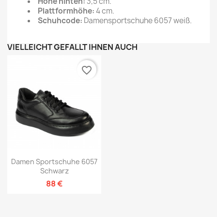
Höhe hinten:
3,5 cm.
Plattformhöhe:
4 cm.
Schuhcode:
Damensportschuhe 6057 weiß.
VIELLEICHT GEFÄLLT IHNEN AUCH
favorite_border
Damen Sportschuhe 6057
Schwarz
88 €