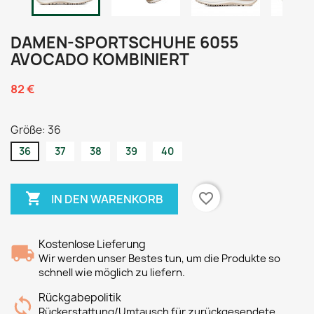
DAMEN-SPORTSCHUHE 6055
AVOCADO KOMBINIERT
82 €
Größe: 36
36
37
38
39
40

favorite_border
IN DEN WARENKORB
Kostenlose Lieferung
Wir werden unser Bestes tun, um die Produkte so
schnell wie möglich zu liefern.
Rückgabepolitik
Rückerstattung/Umtausch für zurückgesendete