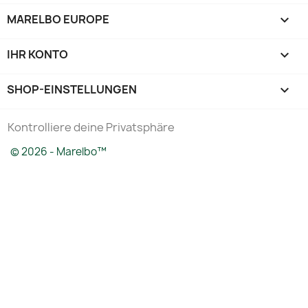
MARELBO EUROPE

IHR KONTO

SHOP-EINSTELLUNGEN
keyboard_arrow_down
Kontrolliere deine Privatsphäre
© 2026 - Marelbo™