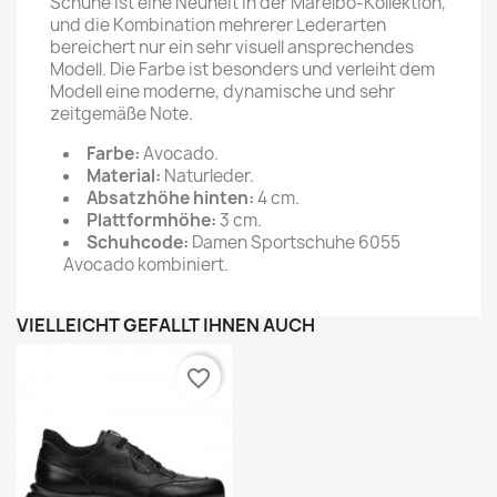
Schuhe ist eine Neuheit in der Marelbo-Kollektion,
und die Kombination mehrerer Lederarten
bereichert nur ein sehr visuell ansprechendes
Modell. Die Farbe ist besonders und verleiht dem
Modell eine moderne, dynamische und sehr
zeitgemäße Note.
Farbe:
Avocado.
Material:
Naturleder.
Absatzhöhe hinten:
4 cm.
Plattformhöhe:
3 cm.
Schuhcode:
Damen Sportschuhe 6055
Avocado kombiniert.
VIELLEICHT GEFÄLLT IHNEN AUCH
favorite_border