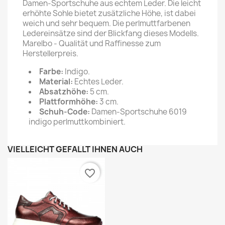
Damen-Sportschuhe aus echtem Leder. Die leicht
erhöhte Sohle bietet zusätzliche Höhe, ist dabei
weich und sehr bequem. Die perlmuttfarbenen
Ledereinsätze sind der Blickfang dieses Modells.
Marelbo - Qualität und Raffinesse zum
Herstellerpreis.
Farbe:
Indigo.
Material:
Echtes Leder.
Absatzhöhe:
5 cm.
Plattformhöhe:
3 cm.
Schuh-Code:
Damen-Sportschuhe 6019
indigo perlmuttkombiniert.
VIELLEICHT GEFÄLLT IHNEN AUCH
favorite_border