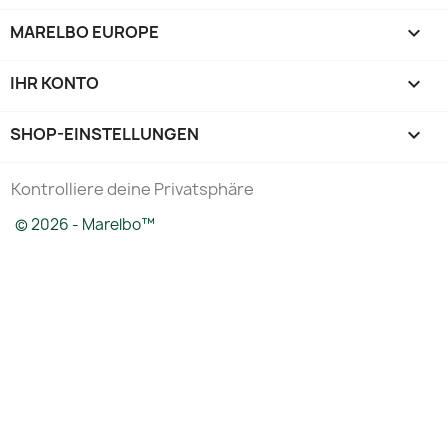
MARELBO EUROPE

IHR KONTO

SHOP-EINSTELLUNGEN
keyboard_arrow_down
Kontrolliere deine Privatsphäre
© 2026 - Marelbo™