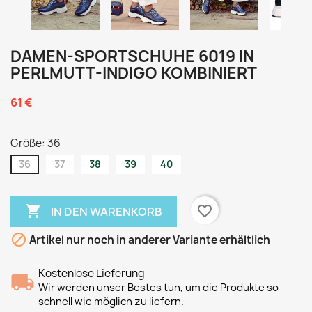
DAMEN-SPORTSCHUHE 6019 IN
PERLMUTT-INDIGO KOMBINIERT
61 €
Größe: 36
36
37
38
39
40

favorite_border
IN DEN WARENKORB

Artikel nur noch in anderer Variante erhältlich
Kostenlose Lieferung
Wir werden unser Bestes tun, um die Produkte so
schnell wie möglich zu liefern.